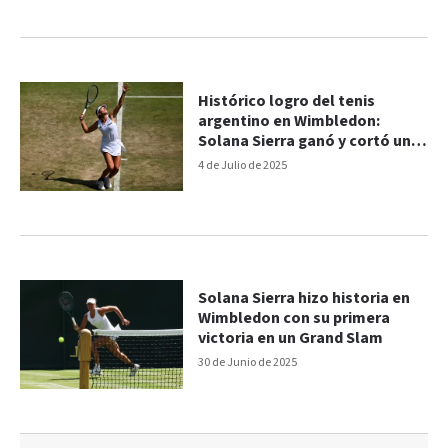
Histórico logro del tenis
argentino en Wimbledon:
Solana Sierra ganó y cortó una
racha de dos décadas
4 de Julio de 2025
Solana Sierra hizo historia en
Wimbledon con su primera
victoria en un Grand Slam
30 de Junio de 2025