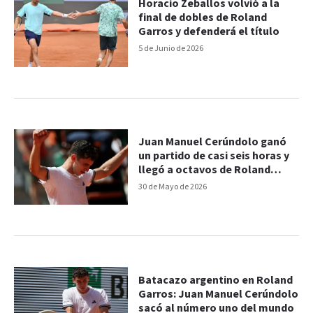
Horacio Zeballos volvió a la
final de dobles de Roland
Garros y defenderá el título
5 de Junio de 2026
Juan Manuel Cerúndolo ganó
un partido de casi seis horas y
llegó a octavos de Roland
Garros
30 de Mayo de 2026
Batacazo argentino en Roland
Garros: Juan Manuel Cerúndolo
sacó al número uno del mundo