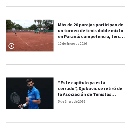
Más de 20 parejas participan de
un torneo de tenis doble mixto
en Paraná: competencia, tercer
tiempo y sunset
10 de Enero de 2026
“Este capítulo ya está
cerrado", Djokovic se retiró de
la Asociación de Tenistas
Profesionales
5 de Enero de 2026