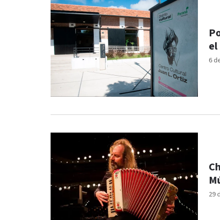
Po
el
6 d
Ch
Mú
29 