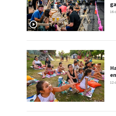
ga
16 
Ha
en
12 