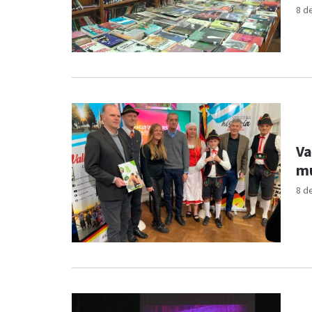
8 d
Va
mú
8 d