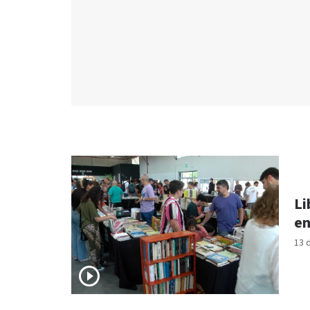
Li
en
13 