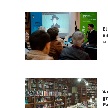
El
en
24 
Va
gr
Pa