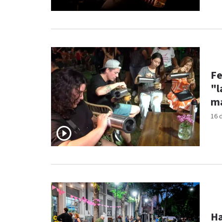
Fe
"l
ma
16 
Ha