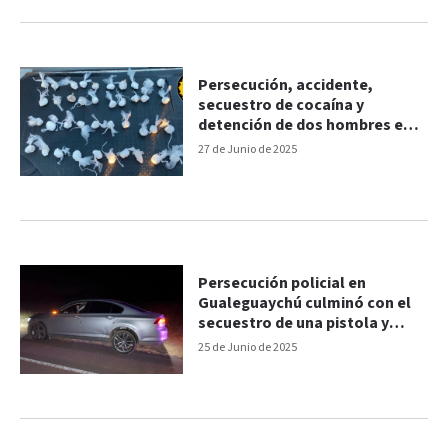
Persecución, accidente,
secuestro de cocaína y
detención de dos hombres en
Concordia
27 de Junio de 2025
Persecución policial en
Gualeguaychú culminó con el
secuestro de una pistola y
dinero sin justificar
25 de Junio de 2025