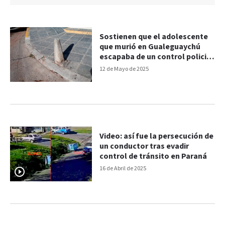
Sostienen que el adolescente
que murió en Gualeguaychú
escapaba de un control policial
cuando chocó con su moto
12 de Mayo de 2025
Video: así fue la persecución de
un conductor tras evadir
control de tránsito en Paraná
16 de Abril de 2025