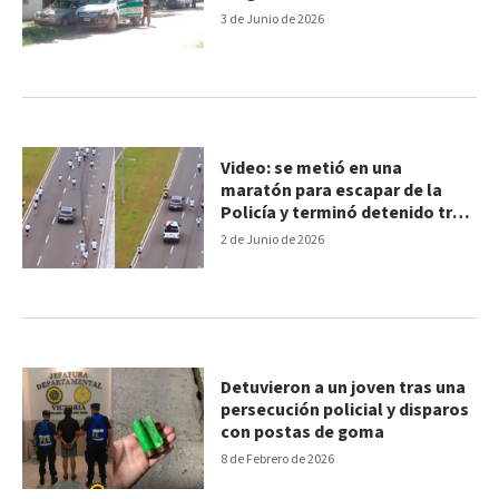
cocaína en Feliciano
3 de Junio de 2026
Video: se metió en una
maratón para escapar de la
Policía y terminó detenido tras
un tiroteo
2 de Junio de 2026
Detuvieron a un joven tras una
persecución policial y disparos
con postas de goma
8 de Febrero de 2026