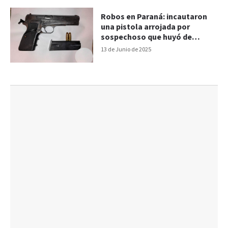
Robos en Paraná: incautaron
una pistola arrojada por
sospechoso que huyó de
control policial
13 de Junio de 2025