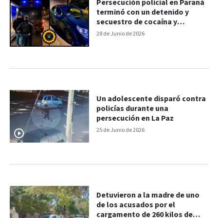
Persecución policial en Paraná
terminó con un detenido y
secuestro de cocaína y
marihuana
28 de Junio de 2026
Un adolescente disparó contra
policías durante una
persecución en La Paz
25 de Junio de 2026
Detuvieron a la madre de uno
de los acusados por el
cargamento de 260 kilos de