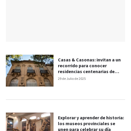
Casas & Casonas: invitan a un
recorrido para conocer
residencias centenarias de
Paraná
29 de Julio de 2025
Explorar y aprender de historia:
los museos provinciales se
unen para celebrar su día