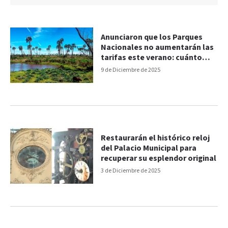
Anunciaron que los Parques
Nacionales no aumentarán las
tarifas este verano: cuánto
valen las entradas
9 de Diciembre de 2025
Restaurarán el histórico reloj
del Palacio Municipal para
recuperar su esplendor original
3 de Diciembre de 2025