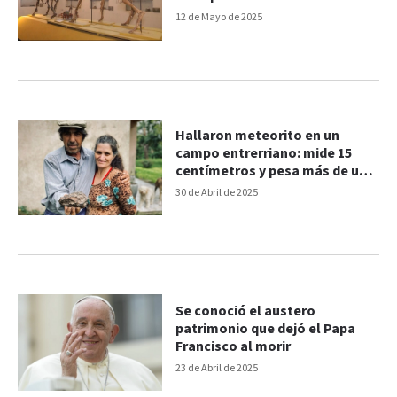
12 de Mayo de 2025
Hallaron meteorito en un
campo entrerriano: mide 15
centímetros y pesa más de un
kilo
30 de Abril de 2025
Se conoció el austero
patrimonio que dejó el Papa
Francisco al morir
23 de Abril de 2025