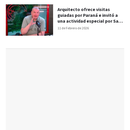
Arquitecto ofrece visitas
guiadas por Paraná e invitó a
una actividad especial por San
Valentín
11 de Febrero de 2026