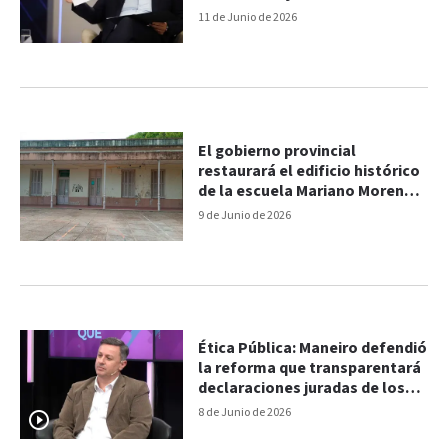
11 de Junio de 2026
El gobierno provincial
restaurará el edificio histórico
de la escuela Mariano Moreno
de Paraná
9 de Junio de 2026
Ética Pública: Maneiro defendió
la reforma que transparentará
declaraciones juradas de los
funcionarios
8 de Junio de 2026