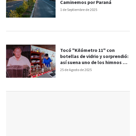
Caminemos por Paraná
1 de Septiembre de 2025
Tocó "Kilómetro 11" con
botellas de vidrio y sorprendió:
así suena uno de los himnos del
chamamé
25 de Agosto de 2025