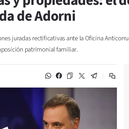
s y propiedades: el de
ada de Adorni
nes juradas rectificativas ante la Oficina Anticorr
osición patrimonial familiar.