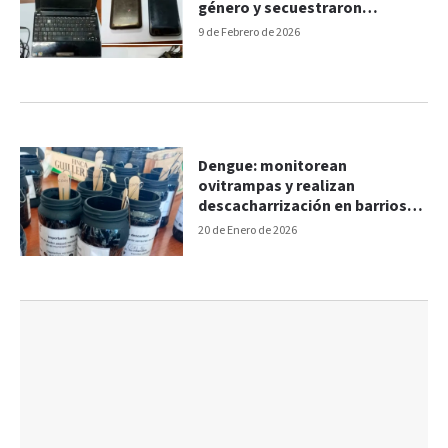
género y secuestraron
dispositivos
9 de Febrero de 2026
Dengue: monitorean
ovitrampas y realizan
descacharrización en barrios
de Paraná
20 de Enero de 2026