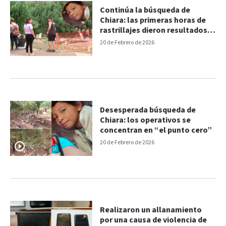
Continúa la búsqueda de
Chiara: las primeras horas de
rastrillajes dieron resultados
negativos
20 de Febrero de 2026
Desesperada búsqueda de
Chiara: los operativos se
concentran en “el punto cero”
20 de Febrero de 2026
Realizaron un allanamiento
por una causa de violencia de