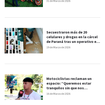
31 de Marzo de 2026
Secuestraron más de 20
celulares y drogas en la cárcel
de Paraná tras un operativo en
la madrugada
19 de Marzo de 2026
Motociclistas reclaman un
espacio: “Queremos estar
tranquilos sin que nos
molesten”
16 de Marzo de 2026