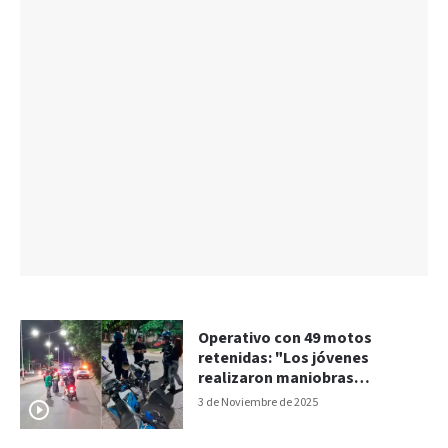
Operativo con 49 motos
retenidas: "Los jóvenes
realizaron maniobras
peligrosas"
3 de Noviembre de 2025