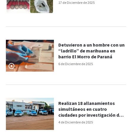
17 de Diciembre de 2025
Detuvieron a un hombre con un
“ladrillo” de marihuana en
barrio El Morro de Paraná
6 de Diciembre de 2025
Realizan 18 allanamientos
simultáneos en cuatro
ciudades por investigación de
narcomenudeo
4 de Diciembre de 2025