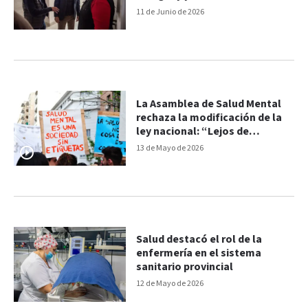
inversiones en salud pública
11 de Junio de 2026
La Asamblea de Salud Mental
rechaza la modificación de la
ley nacional: “Lejos de
resolver, la empeora”
13 de Mayo de 2026
Salud destacó el rol de la
enfermería en el sistema
sanitario provincial
12 de Mayo de 2026