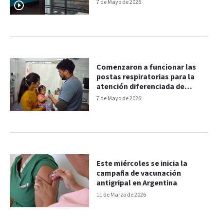
funcionan
7 de Mayo de 2026
Comenzaron a funcionar las
postas respiratorias para la
atención diferenciada de
pacientes pediátricos
7 de Mayo de 2026
Este miércoles se inicia la
campaña de vacunación
antigripal en Argentina
11 de Marzo de 2026