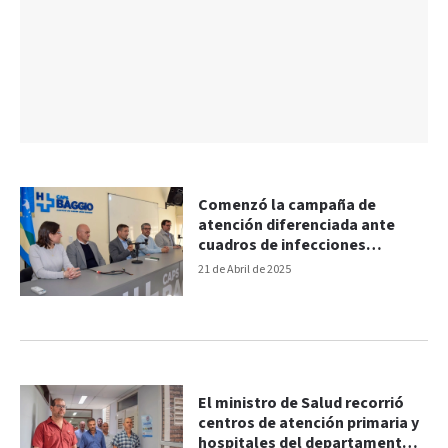
Comenzó la campaña de
atención diferenciada ante
cuadros de infecciones
respiratorias en menores de
21 de Abril de 2025
seis años
El ministro de Salud recorrió
centros de atención primaria y
hospitales del departamento