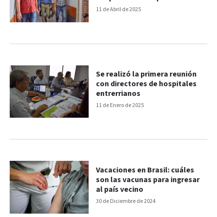
Concordia
11 de Abril de 2025
Se realizó la primera reunión
con directores de hospitales
entrerrianos
11 de Enero de 2025
Vacaciones en Brasil: cuáles
son las vacunas para ingresar
al país vecino
30 de Diciembre de 2024