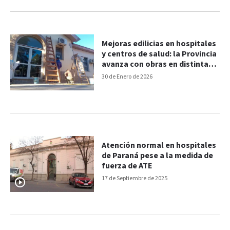
Mejoras edilicias en hospitales
y centros de salud: la Provincia
avanza con obras en distintas
ciudades entrerrianas
30 de Enero de 2026
Atención normal en hospitales
de Paraná pese a la medida de
fuerza de ATE
17 de Septiembre de 2025