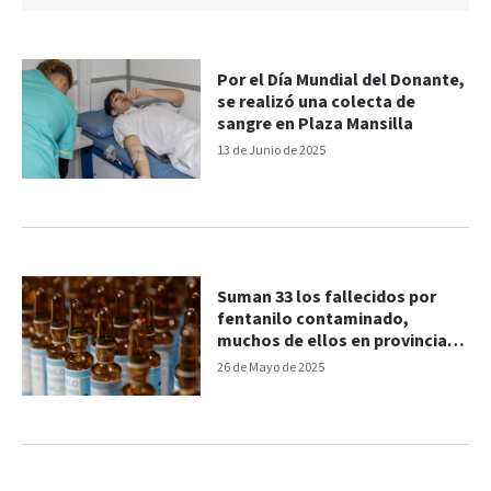
Por el Día Mundial del Donante,
se realizó una colecta de
sangre en Plaza Mansilla
13 de Junio de 2025
Suman 33 los fallecidos por
fentanilo contaminado,
muchos de ellos en provincia
de Santa Fe
26 de Mayo de 2025