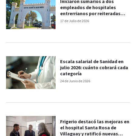
Iniciaron sumarios a dos
empleados de hospitales
entrerrianos por reiteradas
inasistencias
17 de Julio de 2026
Escala salarial de Sanidad en
julio 2026: cuánto cobrará cada
categoría
24 de Junio de 2026
Frigerio destacó las mejoras en
el hospital Santa Rosa de
Villaguay y ratificó nuevas