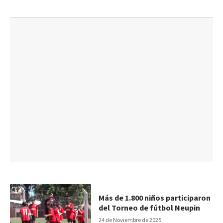
Más de 1.800 niños participaron
del Torneo de fútbol Neupin
24 de Noviembre de 2025