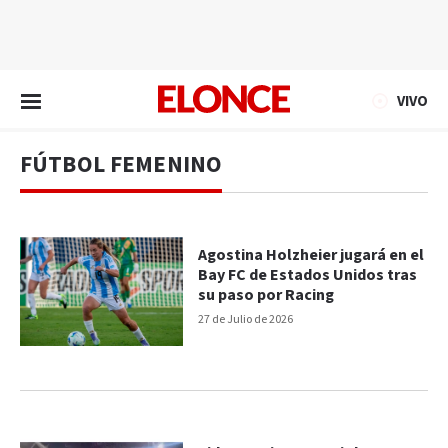
EN VIVO
VIVO
FÚTBOL FEMENINO
Agostina Holzheier jugará en el
Bay FC de Estados Unidos tras
su paso por Racing
27 de Julio de 2026