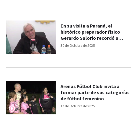
En su visita a Paraná, el
histórico preparador físico
Gerardo Salorio recordó a
Maradona: "Era extraordinario"
30 de Octubre de 2025
Arenas Fútbol Club invita a
formar parte de sus categorías
de fútbol femenino
17 de Octubre de 2025