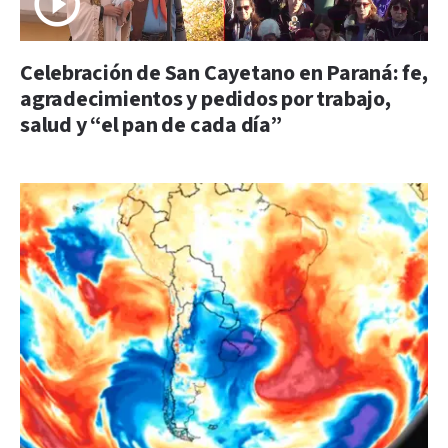
Celebración de San Cayetano en Paraná: fe,
agradecimientos y pedidos por trabajo,
salud y “el pan de cada día”