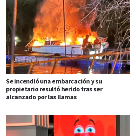
Se incendió una embarcación y su
propietario resultó herido tras ser
alcanzado por las llamas