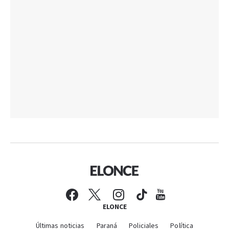
ELONCE
Últimas noticias
Paraná
Policiales
Política