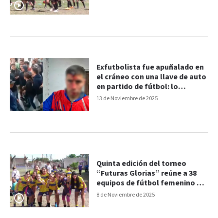
Exfutbolista fue apuñalado en
el cráneo con una llave de auto
en partido de fútbol: lo
operaron
13 de Noviembre de 2025
Quinta edición del torneo
“Futuras Glorias” reúne a 38
equipos de fútbol femenino en
Paraná
8 de Noviembre de 2025