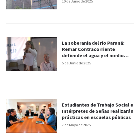
10 de Junio de 2025
La soberanía del río Paraná:
Remar Contracorriente
defiende el agua y el medio
ambiente
5 de Junio de 2025
Estudiantes de Trabajo Social e
Intérpretes de Señas realizarán
prácticas en escuelas públicas
7 de Mayo de 2025