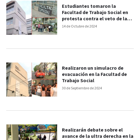
Estudiantes tomaron la
Facultad de Trabajo Social en
protesta contra el veto de la
Ley de Financiamiento
14 de Octubre de 2024
Universitario
Realizaron un simulacro de
evacuación en la Facultad de
Trabajo Social
30 de Septiembre de 2024
Realizarán debate sobre el
avance de la ultra derecha en la