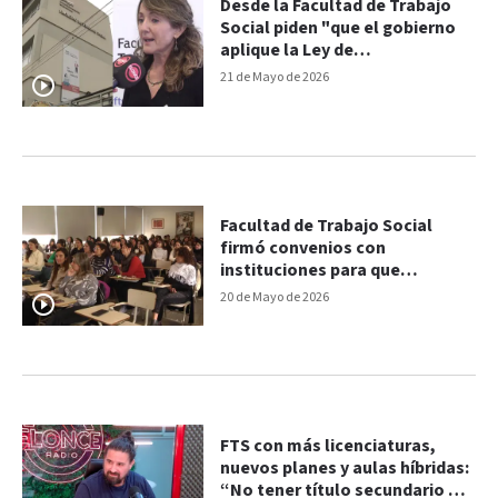
Desde la Facultad de Trabajo
Social piden "que el gobierno
aplique la Ley de
Financiamiento Universitario"
21 de Mayo de 2026
Facultad de Trabajo Social
firmó convenios con
instituciones para que
estudiantes realicen sus
20 de Mayo de 2026
prácticas
FTS con más licenciaturas,
nuevos planes y aulas híbridas:
“No tener título secundario no