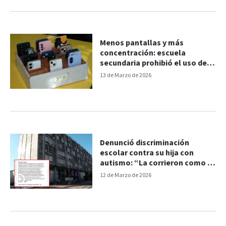
Menos pantallas y más
concentración: escuela
secundaria prohibió el uso de
celulares
13 de Marzo de 2026
Denunció discriminación
escolar contra su hija con
autismo: “La corrieron como si
hubiera cometido un delito”
12 de Marzo de 2026