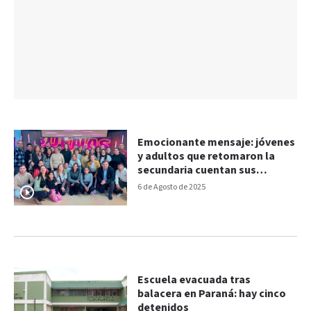
Emocionante mensaje: jóvenes
y adultos que retomaron la
secundaria cuentan sus
historias y alientan a no
6 de Agosto de 2025
rendirse
Escuela evacuada tras
balacera en Paraná: hay cinco
detenidos