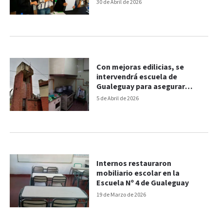
30 de Abril de 2026
Con mejoras edilicias, se
intervendrá escuela de
Gualeguay para asegurar
servicios esenciales
5 de Abril de 2026
Internos restauraron
mobiliario escolar en la
Escuela Nº 4 de Gualeguay
19 de Marzo de 2026