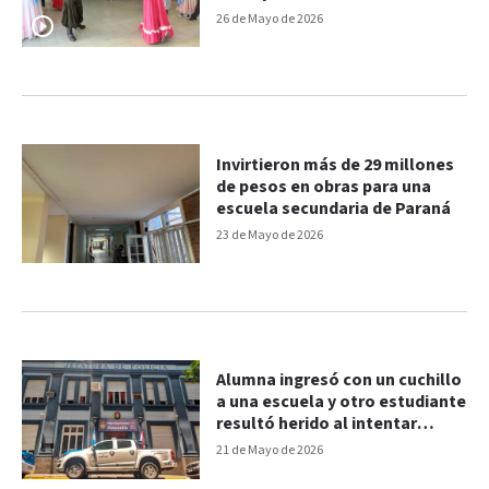
Paraná
26 de Mayo de 2026
Invirtieron más de 29 millones
de pesos en obras para una
escuela secundaria de Paraná
23 de Mayo de 2026
Alumna ingresó con un cuchillo
a una escuela y otro estudiante
resultó herido al intentar
desarmarla
21 de Mayo de 2026