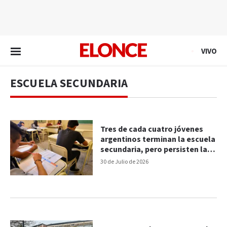
EN VIVO
VIVO
ESCUELA SECUNDARIA
Tres de cada cuatro jóvenes
argentinos terminan la escuela
secundaria, pero persisten las
desigualdades
30 de Julio de 2026