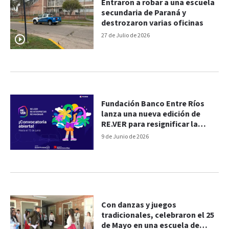
Entraron a robar a una escuela
secundaria de Paraná y
destrozaron varias oficinas
27 de Julio de 2026
Fundación Banco Entre Ríos
lanza una nueva edición de
RE.VER para resignificar la
lectura en escuelas
9 de Junio de 2026
secundarias
Con danzas y juegos
tradicionales, celebraron el 25
de Mayo en una escuela de