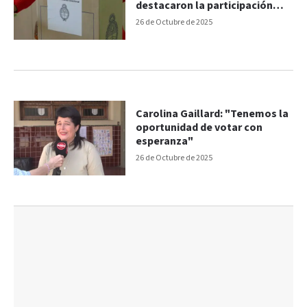
destacaron la participación
ciudadana
26 de Octubre de 2025
Carolina Gaillard: "Tenemos la
oportunidad de votar con
esperanza"
26 de Octubre de 2025