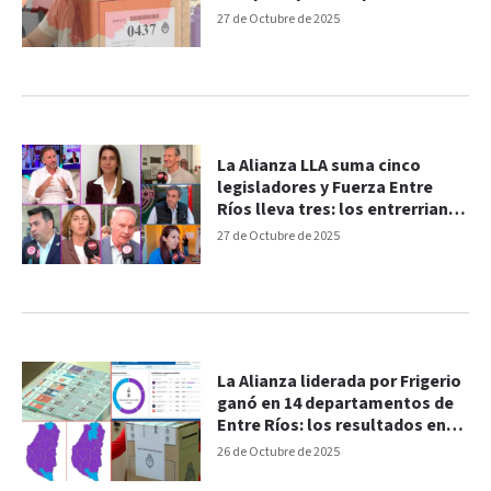
27 de Octubre de 2025
La Alianza LLA suma cinco
legisladores y Fuerza Entre
Ríos lleva tres: los entrerrianos
que llegan al Congreso
27 de Octubre de 2025
La Alianza liderada por Frigerio
ganó en 14 departamentos de
Entre Ríos: los resultados en
cada uno
26 de Octubre de 2025