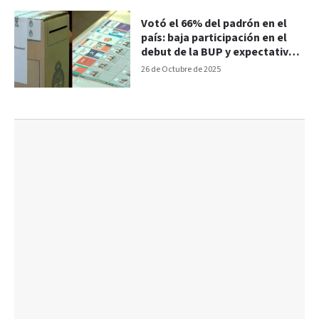
Votó el 66% del padrón en el
país: baja participación en el
debut de la BUP y expectativa
por los resultados
26 de Octubre de 2025