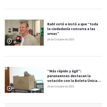
Bahl votó e instó a que “toda
la ciudadanía concurra a las
urnas”
26 de Octubre de 2025
“Más rápido y ágil”:
paranaenses destacan la
votación con la Boleta Única
de Papel
26 de Octubre de 2025