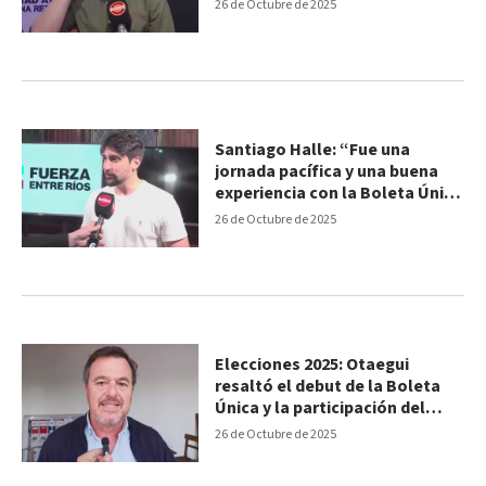
26 de Octubre de 2025
Santiago Halle: “Fue una
jornada pacífica y una buena
experiencia con la Boleta Única
de Papel”
26 de Octubre de 2025
Elecciones 2025: Otaegui
resaltó el debut de la Boleta
Única y la participación del
electorado
26 de Octubre de 2025