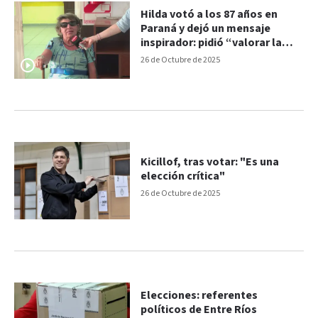
Hilda votó a los 87 años en
Paraná y dejó un mensaje
inspirador: pidió “valorar la
democracia”
26 de Octubre de 2025
Kicillof, tras votar: "Es una
elección crítica"
26 de Octubre de 2025
Elecciones: referentes
políticos de Entre Ríos