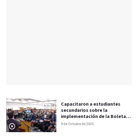
Capacitaron a estudiantes
secundarios sobre la
implementación de la Boleta
Única de Papel
9 de Octubre de 2025