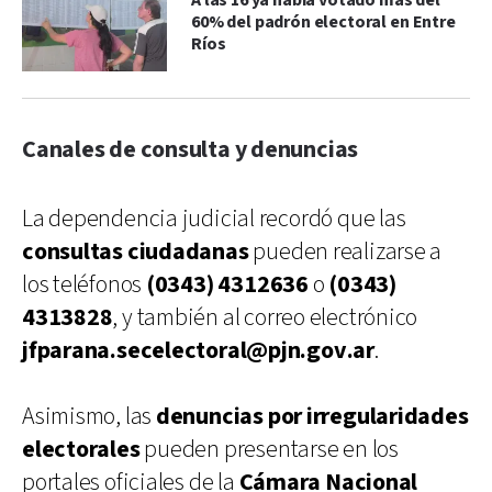
A las 16 ya había votado más del
60% del padrón electoral en Entre
Ríos
Canales de consulta y denuncias
La dependencia judicial recordó que las
consultas ciudadanas
pueden realizarse a
los teléfonos
(0343) 4312636
o
(0343)
4313828
, y también al correo electrónico
jfparana.secelectoral@pjn.gov.ar
.
Asimismo, las
denuncias por irregularidades
electorales
pueden presentarse en los
portales oficiales de la
Cámara Nacional