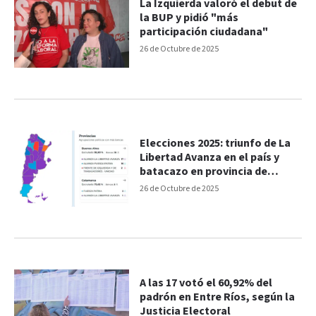
La Izquierda valoró el debut de
la BUP y pidió "más
participación ciudadana"
26 de Octubre de 2025
Elecciones 2025: triunfo de La
Libertad Avanza en el país y
batacazo en provincia de
Buenos Aires
26 de Octubre de 2025
A las 17 votó el 60,92% del
padrón en Entre Ríos, según la
Justicia Electoral