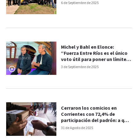
6 de Septiembre de 2025
Michel y Bahl en Elonce:
“Fuerza Entre Ríos es el único
voto útil para poner un límite al
ajuste de Milei”
3 de Septiembre de 2025
Cerraron los comicios en
Corrientes con 72,4% de
participación del padrón: a qué
hora se conocerán los
31 de Agosto de 2025
primeros resultados