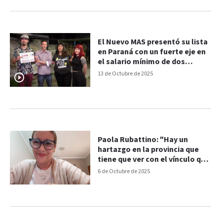
El Nuevo MAS presentó su lista
en Paraná con un fuerte eje en
el salario mínimo de dos
millones de pesos
13 de Octubre de 2025
Paola Rubattino: "Hay un
hartazgo en la provincia que
tiene que ver con el vínculo que
hay entre Milei y el actual
6 de Octubre de 2025
gobernador"