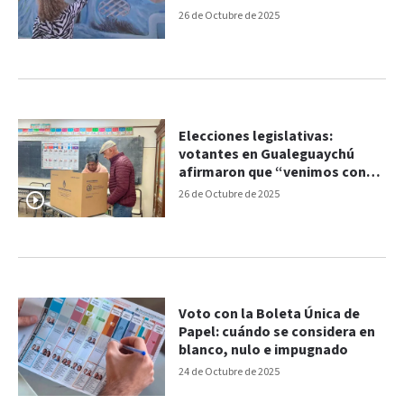
26 de Octubre de 2025
Elecciones legislativas:
votantes en Gualeguaychú
afirmaron que “venimos con
compromiso y esperanza”
26 de Octubre de 2025
Voto con la Boleta Única de
Papel: cuándo se considera en
blanco, nulo e impugnado
24 de Octubre de 2025