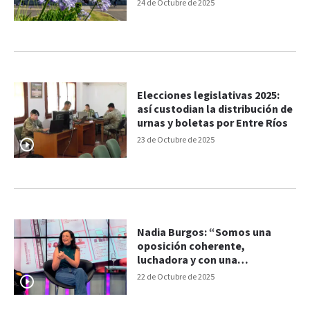
24 de Octubre de 2025
Elecciones legislativas 2025:
así custodian la distribución de
urnas y boletas por Entre Ríos
23 de Octubre de 2025
Nadia Burgos: “Somos una
oposición coherente,
luchadora y con una
perspectiva amplia para
22 de Octubre de 2025
construir alternativa”