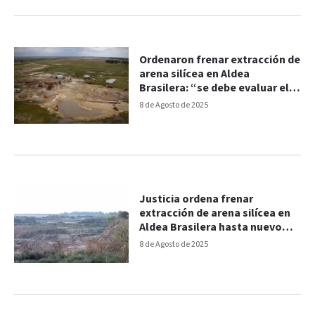
Ordenaron frenar extracción de
arena silícea en Aldea
Brasilera: “se debe evaluar el
daño”
8 de Agosto de 2025
Justicia ordena frenar
extracción de arena silícea en
Aldea Brasilera hasta nuevo
estudio ambiental
8 de Agosto de 2025