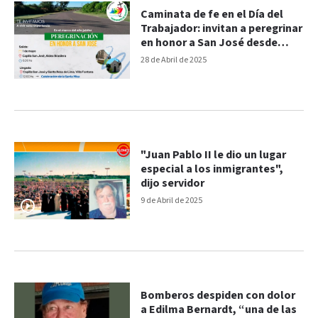
Caminata de fe en el Día del
Trabajador: invitan a peregrinar
en honor a San José desde
Aldea Brasilera
28 de Abril de 2025
"Juan Pablo II le dio un lugar
especial a los inmigrantes",
dijo servidor
9 de Abril de 2025
Bomberos despiden con dolor
a Edilma Bernardt, “una de las