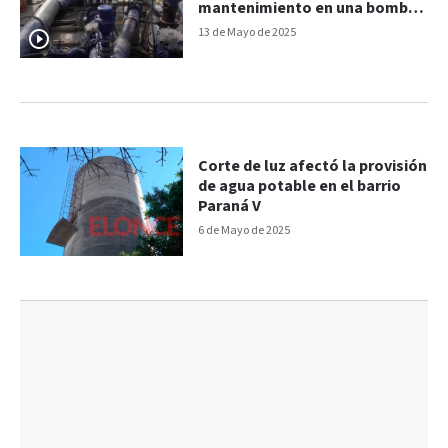
mantenimiento en una bomba
de agua
13 de Mayo de 2025
Corte de luz afectó la provisión
de agua potable en el barrio
Paraná V
6 de Mayo de 2025