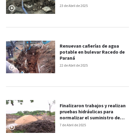
madrugada
23 de Abril de 2025
Renuevan cañerías de agua
potable en bulevar Racedo de
Paraná
22 de Abril de 2025
Finalizaron trabajos y realizan
pruebas hidráulicas para
normalizar el suministro de
agua en Paraná
7 de Abril de 2025