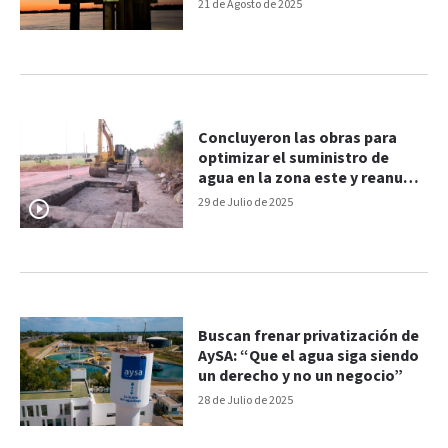
21 de Agosto de 2025
Concluyeron las obras para
optimizar el suministro de
agua en la zona este y reanuda
el suministro
29 de Julio de 2025
Buscan frenar privatización de
AySA: “Que el agua siga siendo
un derecho y no un negocio”
28 de Julio de 2025