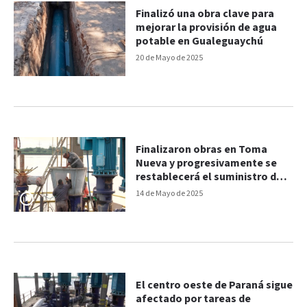
Finalizó una obra clave para
mejorar la provisión de agua
potable en Gualeguaychú
20 de Mayo de 2025
Finalizaron obras en Toma
Nueva y progresivamente se
restablecerá el suministro de
agua en Paraná
14 de Mayo de 2025
El centro oeste de Paraná sigue
afectado por tareas de