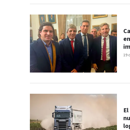
Ca
en
im
19 
El
nu
lo