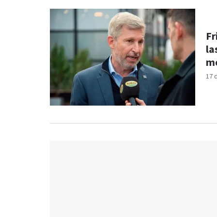
Fr
la
mo
17 