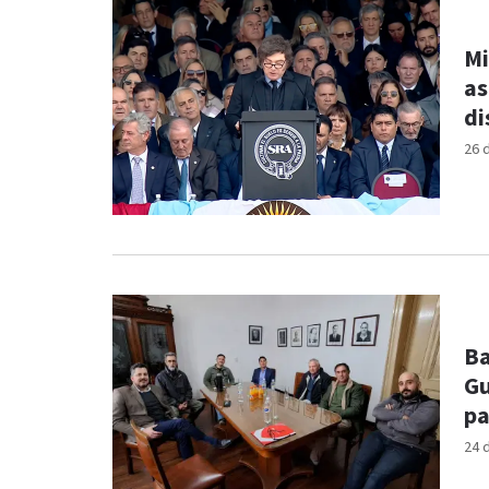
Mi
as
di
26 
Ba
Gu
pa
24 