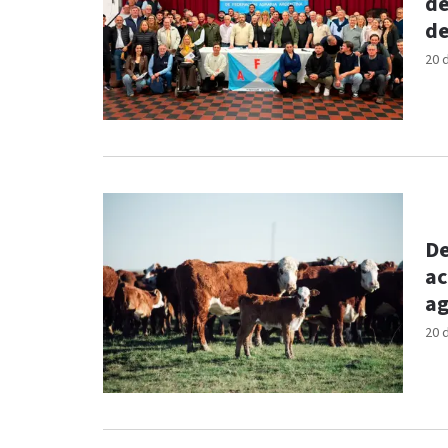
de
de
20 
De
ac
ag
20 