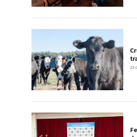
Cr
tr
23 
Fe