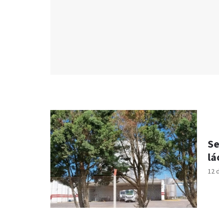
Se
lá
12 