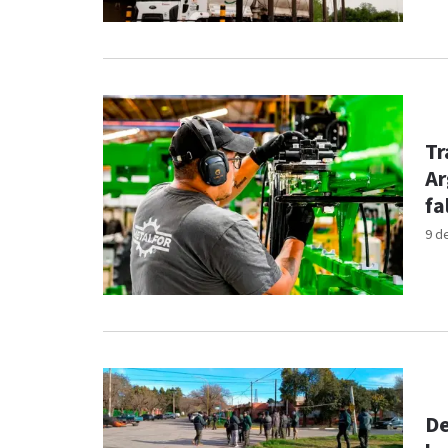
Tr
Ar
fa
9 d
De