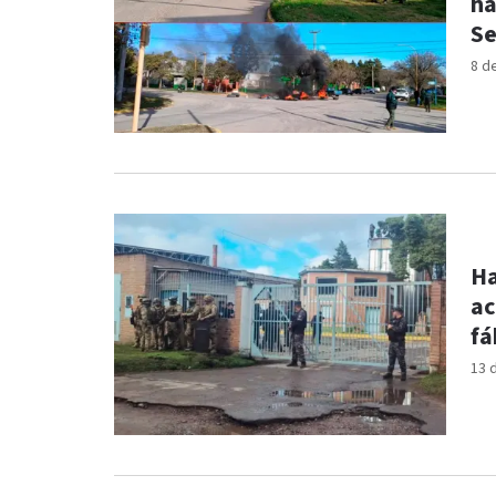
ha
Se
8 d
Ha
ac
fá
13 