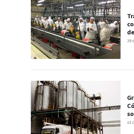
Tr
co
de
29 
Gr
Có
so
15 