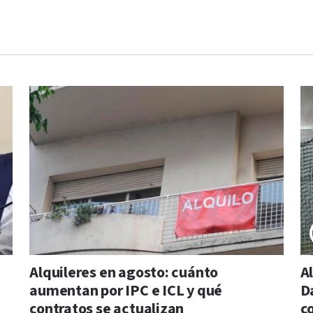
Alquileres en agosto: cuánto
A
aumentan por IPC e ICL y qué
D
contratos se actualizan
c