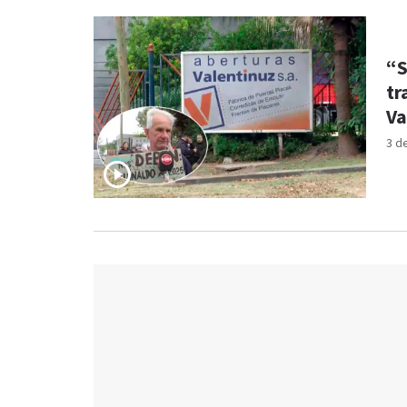
“S
tr
Va
3 d