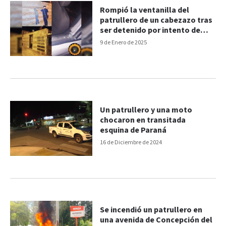
Rompió la ventanilla del
patrullero de un cabezazo tras
ser detenido por intento de
robo
9 de Enero de 2025
Un patrullero y una moto
chocaron en transitada
esquina de Paraná
16 de Diciembre de 2024
Se incendió un patrullero en
una avenida de Concepción del