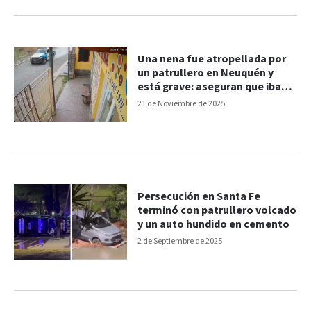
Una nena fue atropellada por
un patrullero en Neuquén y
está grave: aseguran que iban
alta velocidad
21 de Noviembre de 2025
Persecución en Santa Fe
terminó con patrullero volcado
y un auto hundido en cemento
2 de Septiembre de 2025