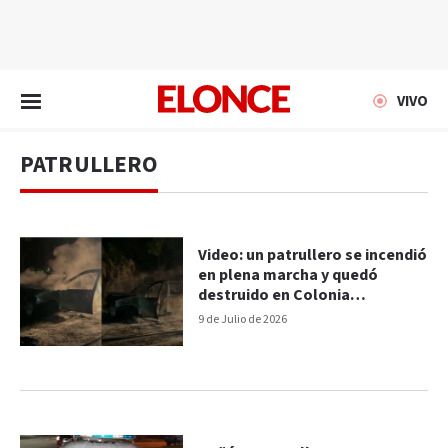
EN VIVO
VIVO
PATRULLERO
Video: un patrullero se incendió
en plena marcha y quedó
destruido en Colonia
Avellaneda
9 de Julio de 2026