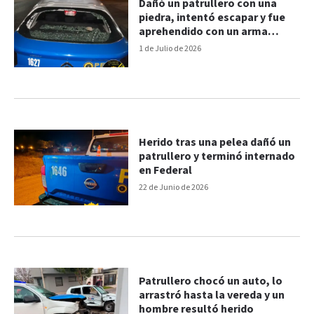
Dañó un patrullero con una
piedra, intentó escapar y fue
aprehendido con un arma
casera
1 de Julio de 2026
Herido tras una pelea dañó un
patrullero y terminó internado
en Federal
22 de Junio de 2026
Patrullero chocó un auto, lo
arrastró hasta la vereda y un
hombre resultó herido