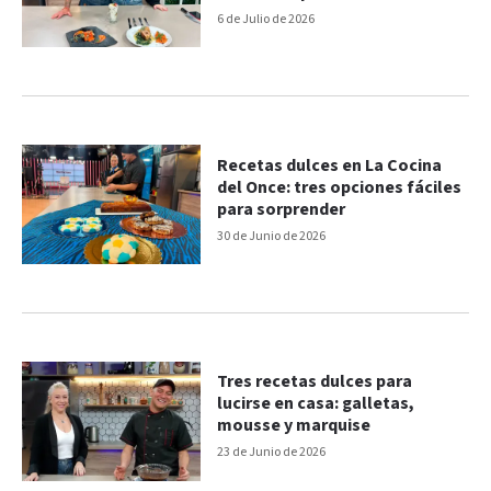
del Once
6 de Julio de 2026
Recetas dulces en La Cocina
del Once: tres opciones fáciles
para sorprender
30 de Junio de 2026
Tres recetas dulces para
lucirse en casa: galletas,
mousse y marquise
23 de Junio de 2026