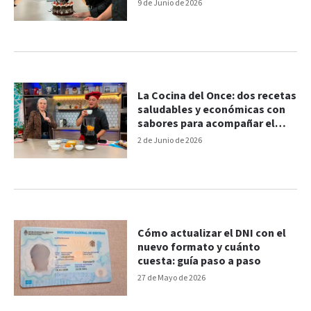
paso
9 de Junio de 2026
La Cocina del Once: dos recetas
saludables y económicas con
sabores para acompañar el
mate
2 de Junio de 2026
Cómo actualizar el DNI con el
nuevo formato y cuánto
cuesta: guía paso a paso
27 de Mayo de 2026