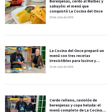
Berenjenas, cerdo al Malbec y
sabayón: el menú que
conquistó La Cocina del Once
20 de Julio de 2026
La Cocina del Once preparó un
menú con tres recetas
irresistibles para lucirse y
disfrutar
13 de Julio de 2026
Cerdo relleno, raviolón de
berenjenas y copa helada: el
menú completo de La Cocina