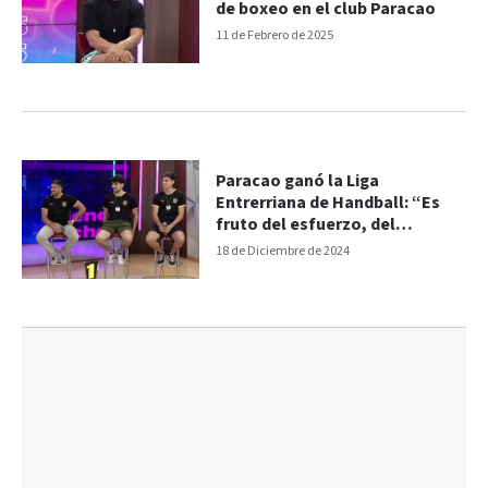
de boxeo en el club Paracao
11 de Febrero de 2025
Paracao ganó la Liga
Entrerriana de Handball: “Es
fruto del esfuerzo, del
compromiso y el trabajo”
18 de Diciembre de 2024