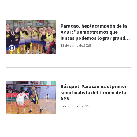
Paracao, heptacampeón de la
APBF: "Demostramos que
juntas podemos lograr grandes
cosas"
13 de Junio de 2025
Básquet: Paracao es el primer
semifinalista del torneo de la
APB
9 de Junio de 2025