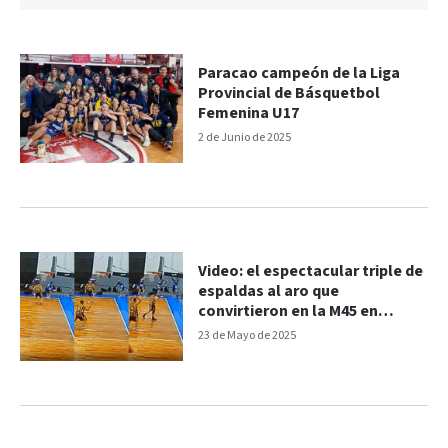
Paracao campeón de la Liga
Provincial de Básquetbol
Femenina U17
2 de Junio de 2025
Video: el espectacular triple de
espaldas al aro que
convirtieron en la M45 en
Paraná
23 de Mayo de 2025