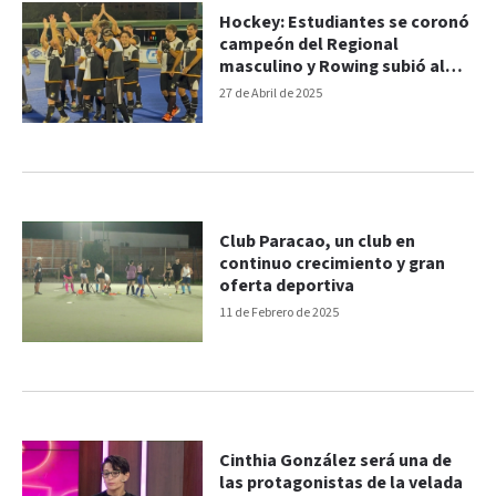
Hockey: Estudiantes se coronó
campeón del Regional
masculino y Rowing subió al
podio en el femenino
27 de Abril de 2025
Club Paracao, un club en
continuo crecimiento y gran
oferta deportiva
11 de Febrero de 2025
Cinthia González será una de
las protagonistas de la velada