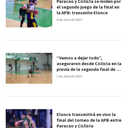
Paracao y Ciclista se miden por
el segundo juego de la final en
la APB: transmite Elonce
4 de Julio de 2025
“Vamos a dejar todo”,
aseguraron desde Ciclista en la
previa de la segunda final de la
APB
3 de Julio de 2025
Elonce transmitirá en vivo la
final del torneo de la APB entre
Paracao y Ciclista