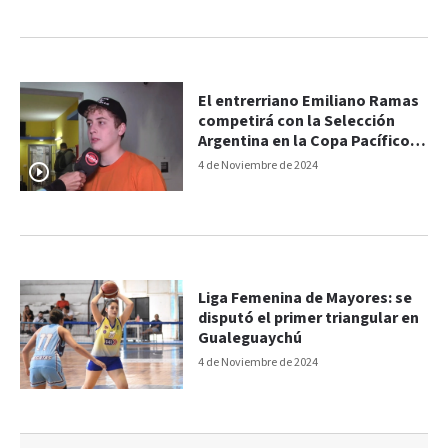
El entrerriano Emiliano Ramas
competirá con la Selección
Argentina en la Copa Pacífico
de Natación
4 de Noviembre de 2024
Liga Femenina de Mayores: se
disputó el primer triangular en
Gualeguaychú
4 de Noviembre de 2024