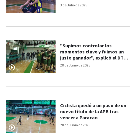
3 de Julio de 2025
"Supimos controlar los
momentos clave y fuimos un
justo ganador", explicó el DT
de Ciclista
28 de Junio de 2025
Ciclista quedó a un paso de un
nuevo título de la APB tras
vencer a Paracao
28 de Junio de 2025