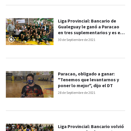
Liga Provincial: Bancario de
Gualeguay le ganó a Paracao
en tres suplementarios y es el
campeón
30 de Septiembre de 2021
Paracao, obligado a ganar:
"Tenemos que levantarnos y
poner lo mejor", dijo el DT
28 de Septiembre de 2021
Liga Provincial: Bancario volvió