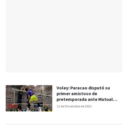
Voley: Paracao disputó su
primer amistoso de
pretemporada ante Mutual
Policial
11 de Diciembre de 2021