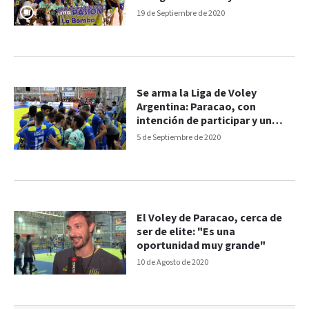
19 de Septiembre de 2020
Se arma la Liga de Voley
Argentina: Paracao, con
intención de participar y un
histórico se bajó
5 de Septiembre de 2020
El Voley de Paracao, cerca de
ser de elite: "Es una
oportunidad muy grande"
10 de Agosto de 2020