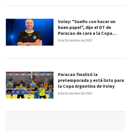
Voley: "Sueño con hacer un
buen papel", dijo el DT de
Paracao de cara a la Copa
Argentina
8 de Diciembre de 2020
Paracao finalizó la
pretemporada y está listo para
la Copa Argentina de Voley
6 de Diciembre de 2020