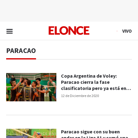
EN VIVO
VIVO
PARACAO
Copa Argentina de Voley:
Paracao cierra la fase
clasificatoria pero ya está en
semifinales
12 de Diciembre de 2020
Paracao sigue con su buen