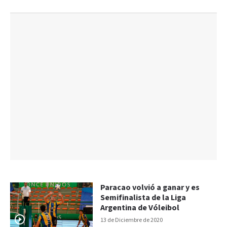
Paracao volvió a ganar y es
Semifinalista de la Liga
Argentina de Vóleibol
13 de Diciembre de 2020