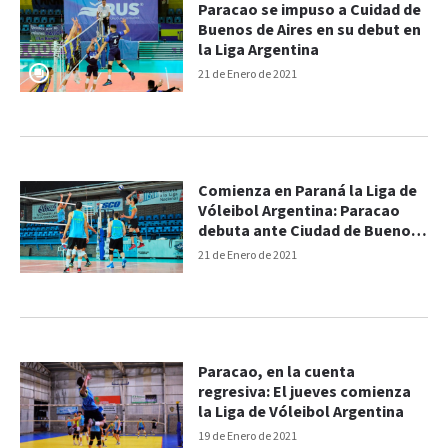
Paracao se impuso a Cuidad de
Buenos de Aires en su debut en
la Liga Argentina
21 de Enero de 2021
Comienza en Paraná la Liga de
Vóleibol Argentina: Paracao
debuta ante Ciudad de Buenos
Aires
21 de Enero de 2021
Paracao, en la cuenta
regresiva: El jueves comienza
la Liga de Vóleibol Argentina
19 de Enero de 2021