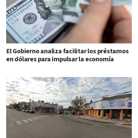
El Gobierno analiza facilitar los préstamos
en dólares para impulsar la economía