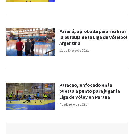
Paraná, aprobada para realizar
la burbuja de la Liga de Vóleibol
Argentina
11 de Enero de 2021
Paracao, enfocado en la
puesta a punto para jugar la
Liga de Vóley en Paraná
7 de Enero de 2021