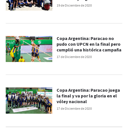
grupo", dijo Escanés
19 de Diciembre de 2020
Copa Argentina: Paracao no
pudo con UPCN en la final pero
cumplió una histórica campaña
17 de Diciembre de 2020
Copa Argentina: Paracao juega
la final y va por la gloria en el
vóley nacional
17 de Diciembre de 2020