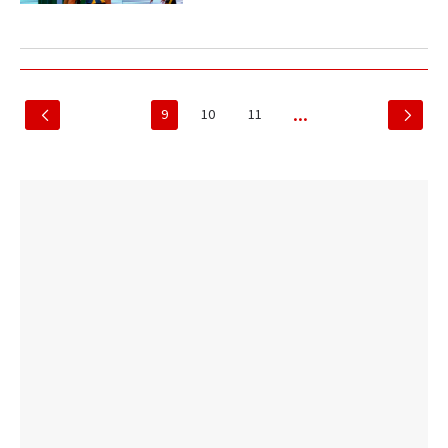
9
10
11