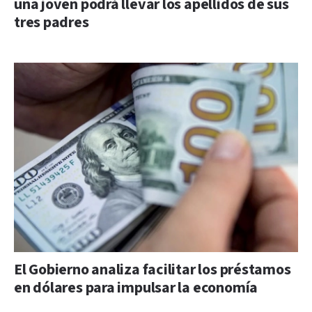
una joven podrá llevar los apellidos de sus
tres padres
El Gobierno analiza facilitar los préstamos
en dólares para impulsar la economía