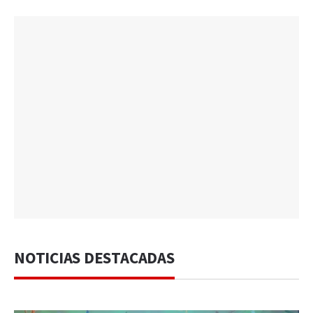
NOTICIAS DESTACADAS