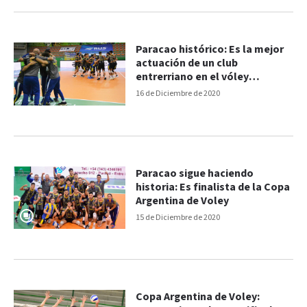
Paracao histórico: Es la mejor
actuación de un club
entrerriano en el vóley
argentino
16 de Diciembre de 2020
Paracao sigue haciendo
historia: Es finalista de la Copa
Argentina de Voley
15 de Diciembre de 2020
Copa Argentina de Voley: