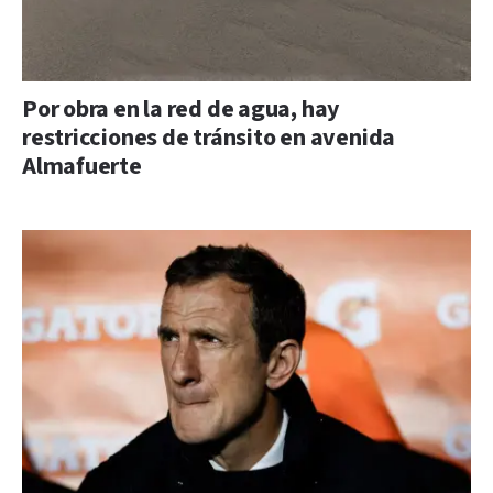
Por obra en la red de agua, hay
restricciones de tránsito en avenida
Almafuerte