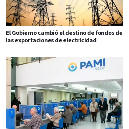
El Gobierno cambió el destino de fondos de
las exportaciones de electricidad