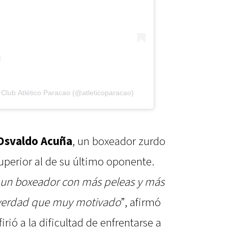
Club Atlético Paracao (@atleticoparacao)
Osvaldo Acuña
, un boxeador zurdo
uperior al de su último oponente.
 un boxeador con más peleas y más
 verdad que muy motivado
”, afirmó
irió a la dificultad de enfrentarse a