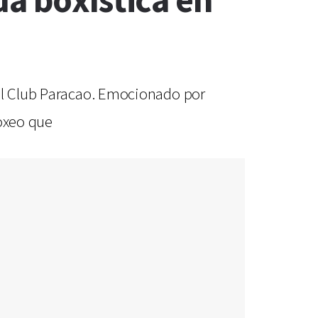
a boxística en
 el Club Paracao. Emocionado por
boxeo que