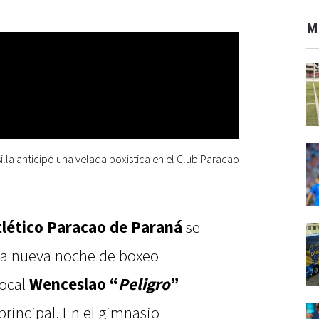
M
la anticipó una velada boxística en el Club Paracao
tlético Paracao de Paraná
se
una nueva noche de boxeo
local
Wenceslao “
Peligro
”
rincipal. En el gimnasio