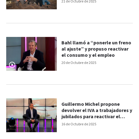
en Gualeguaychú
21 de Octubre de 2025
Bahl llamó a “ponerle un freno
al ajuste” y propuso reactivar
el consumo y el empleo
20 de Octubre de 2025
Guillermo Michel propone
devolver el IVA a trabajadores y
jubilados para reactivar el
consumo
16 de Octubre de 2025