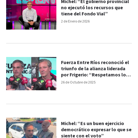
Michel: “El gobierno provincial
no ejecutó los recursos que
tiene del Fondo Vial”
2 de Enero de 2026
Fuerza Entre Ríos reconoció el
triunfo de la alianza liderada
por Frigerio: “Respetamos lo
que la gente votó”
26 de Octubre de 2025
Michel: “Es un buen ejercicio
democrático expresar lo que se
siente con el voto”