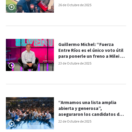
26 de Octubre de 2025
Guillermo Michel: “Fuerza
Entre Ríos es el único voto útil
para ponerle un freno a Milei y
al gobierno provincial”
23 de Octubre de 2025
“Armamos una lista amplia
abierta y generosa”,
aseguraron los candidatos de
Fuerza Entre Ríos
22 de Octubre de 2025