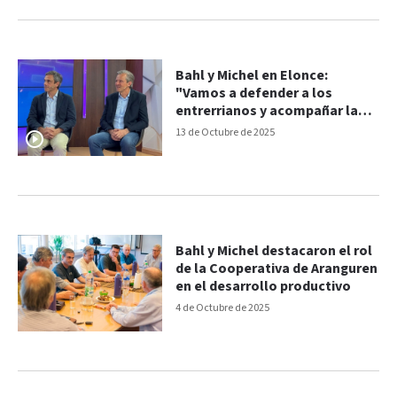
Bahl y Michel en Elonce:
"Vamos a defender a los
entrerrianos y acompañar las
gestiones del gobierno
13 de Octubre de 2025
provincial”
Bahl y Michel destacaron el rol
de la Cooperativa de Aranguren
en el desarrollo productivo
4 de Octubre de 2025