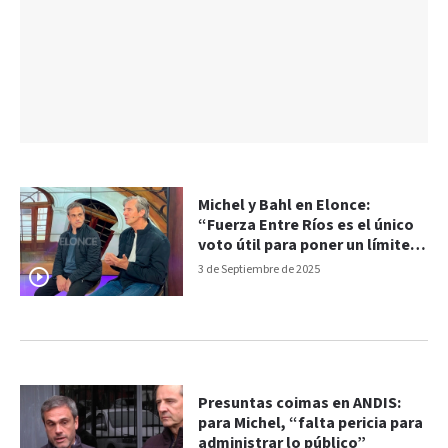
Michel y Bahl en Elonce:
“Fuerza Entre Ríos es el único
voto útil para poner un límite al
ajuste de Milei”
3 de Septiembre de 2025
Presuntas coimas en ANDIS:
para Michel, “falta pericia para
administrar lo público”