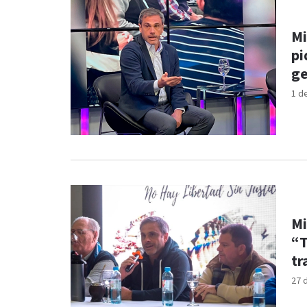
Mi
pi
ge
1 d
Mi
“T
tr
27 