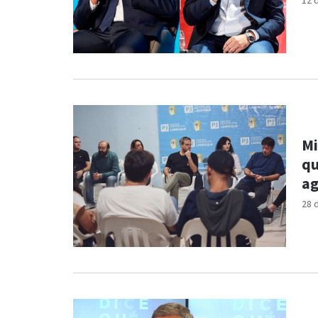
12 
Mi
qu
ag
28 