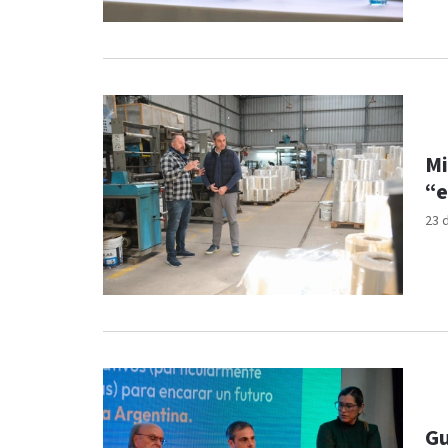
Mi
“e
23 
Gu