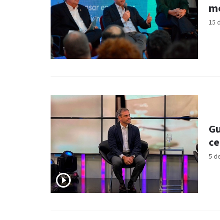
mo
15 
Gu
ce
5 d