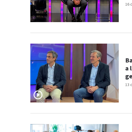
16 
Ba
a 
ge
13 