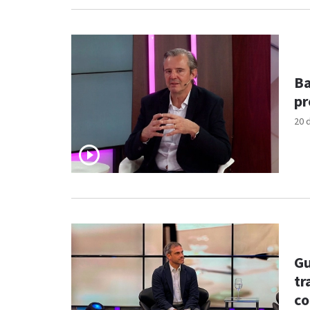
Ba
pr
20 
Gu
tr
c