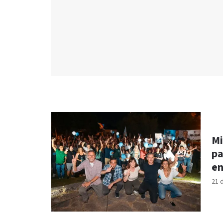
Mi
pa
en
21 