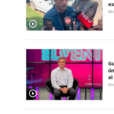
ex
26 
Gu
ún
al
23 