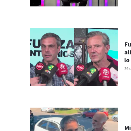
Fu
al
lo
26 
Mi