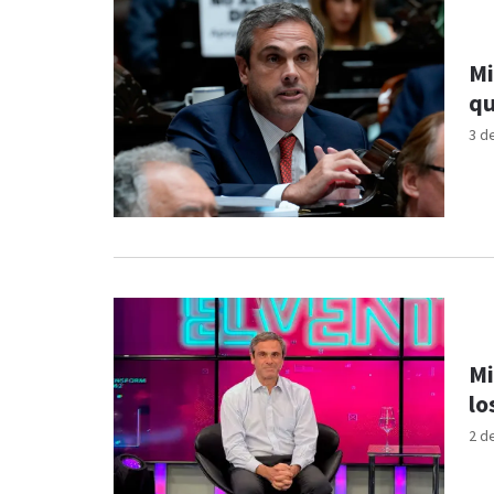
Mi
qu
3 d
Mi
lo
2 d