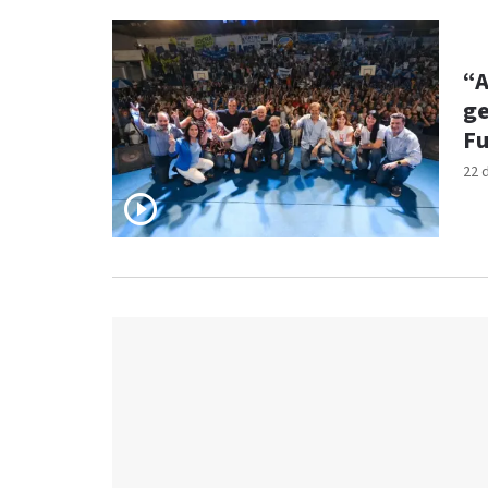
“A
ge
Fu
22 