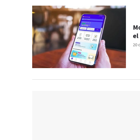
Mo
el
20 