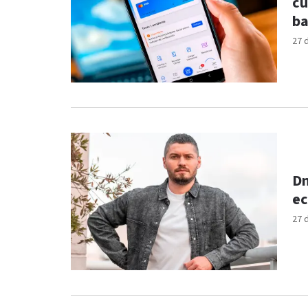
cu
ba
27 
Dm
ec
27 