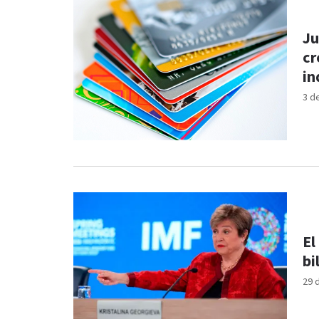
Ju
cr
in
3 d
El
bi
29 