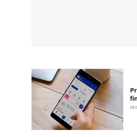
Pr
fi
18 