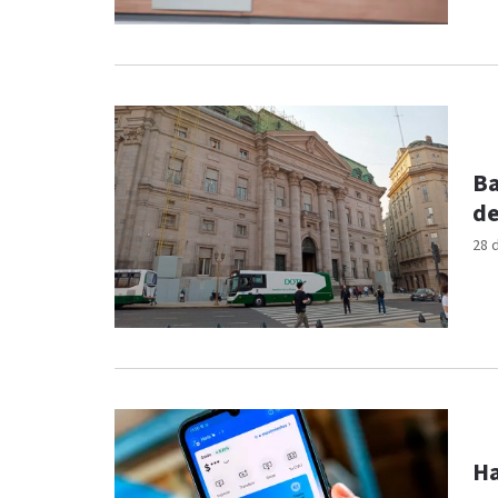
Ba
de
28 
Ha