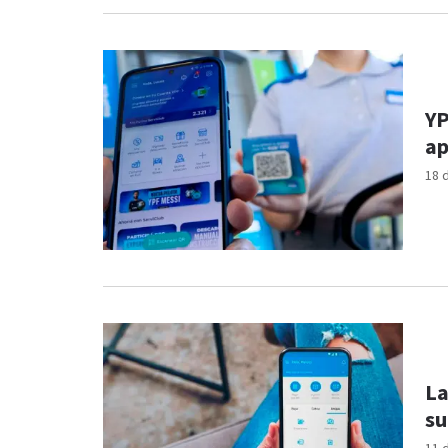
YP
ap
18 
La
su