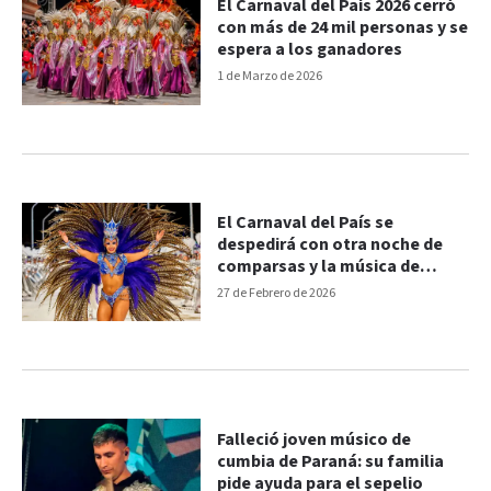
El Carnaval del País 2026 cerró
con más de 24 mil personas y se
espera a los ganadores
1 de Marzo de 2026
El Carnaval del País se
despedirá con otra noche de
comparsas y la música de
Julián Serrano
27 de Febrero de 2026
Falleció joven músico de
cumbia de Paraná: su familia
pide ayuda para el sepelio