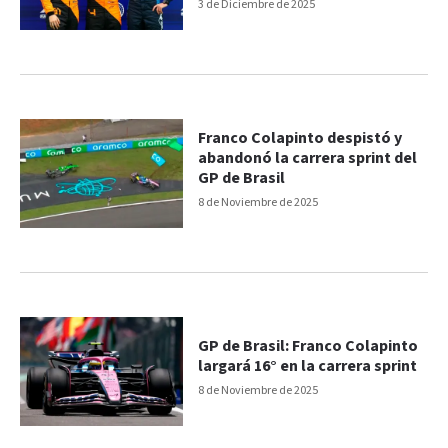
título
3 de Diciembre de 2025
Franco Colapinto despistó y
abandonó la carrera sprint del
GP de Brasil
8 de Noviembre de 2025
GP de Brasil: Franco Colapinto
largará 16° en la carrera sprint
8 de Noviembre de 2025