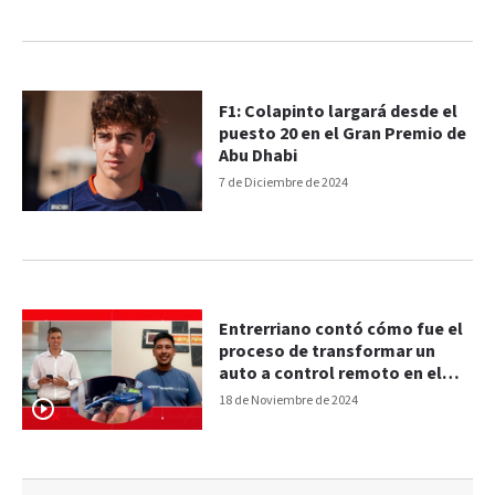
F1: Colapinto largará desde el
puesto 20 en el Gran Premio de
Abu Dhabi
7 de Diciembre de 2024
Entrerriano contó cómo fue el
proceso de transformar un
auto a control remoto en el
Williams de Colapinto
18 de Noviembre de 2024