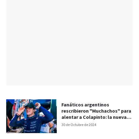
Fanáticos argentinos
rescribieron "Muchachos" para
alentar a Colapinto: la nueva
letra
30 de Octubre de 2024