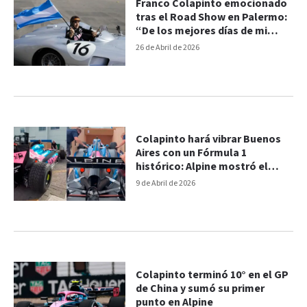
Franco Colapinto emocionado
tras el Road Show en Palermo:
“De los mejores días de mi
vida”
26 de Abril de 2026
Colapinto hará vibrar Buenos
Aires con un Fórmula 1
histórico: Alpine mostró el
auto
9 de Abril de 2026
Colapinto terminó 10° en el GP
de China y sumó su primer
punto en Alpine