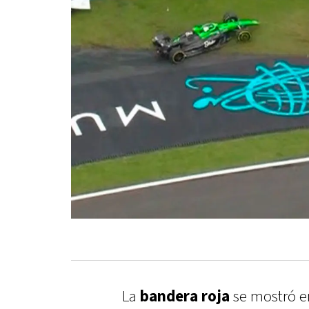
La
bandera roja
se mostró e