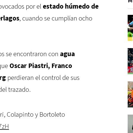
M
rovocados por el
estado húmedo de
erlagos
, cuando se cumplían ocho
tos se encontraron con
agua
 que
Oscar Piastri, Franco
rg
perdieran el control de sus
del trazado.
tri, Colapinto y Bortoleto
7zH