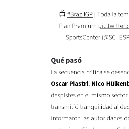
📺
#BrazilGP
| Toda la te
Plan Premium
pic.twitte
— SportsCenter (@SC_ES
Qué pasó
La secuencia crítica se desen
Oscar Piastri
,
Nico Hülken
despistes en el mismo sector d
transmitió tranquilidad al dec
informaron las autoridades de