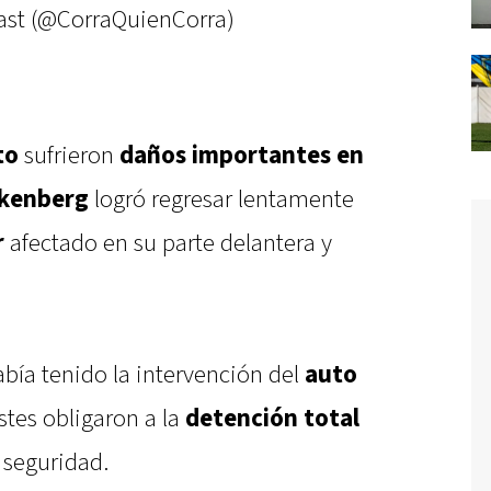
ast (@CorraQuienCorra)
to
sufrieron
daños importantes en
kenberg
logró regresar lentamente
r
afectado en su parte delantera y
bía tenido la intervención del
auto
istes obligaron a la
detención total
 seguridad.