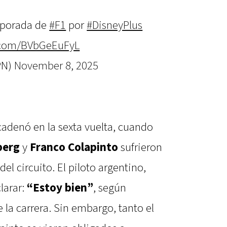
mporada de
#F1
por
#DisneyPlus
r.com/BVbGeEuFyL
PN)
November 8, 2025
cadenó en la sexta vuelta, cuando
berg
y
Franco Colapinto
sufrieron
el circuito. El piloto argentino,
larar:
“Estoy bien”
, según
 la carrera. Sin embargo, tanto el