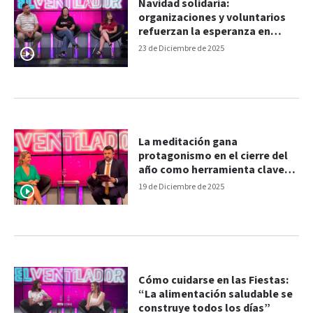
Navidad solidaria:
organizaciones y voluntarios
refuerzan la esperanza en
Paraná
23 de Diciembre de 2025
La meditación gana
protagonismo en el cierre del
año como herramienta clave
para cuidar la salud integral
19 de Diciembre de 2025
Cómo cuidarse en las Fiestas:
“La alimentación saludable se
construye todos los días”