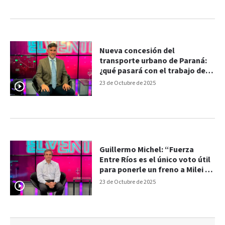
Nueva concesión del
transporte urbano de Paraná:
¿qué pasará con el trabajo de
los choferes?
23 de Octubre de 2025
Guillermo Michel: “Fuerza
Entre Ríos es el único voto útil
para ponerle un freno a Milei y
al gobierno provincial”
23 de Octubre de 2025