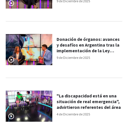
se apropie de este sistema"
9 de Diciembre de 2025
Donación de órganos: avances
y desafíos en Argentina tras la
implementación de la Ley
Justina
9 de Diciembre de 2025
"La discapacidad está en una
situación de real emergencia",
advirtieron referentes del área
4 de Diciembre de 2025