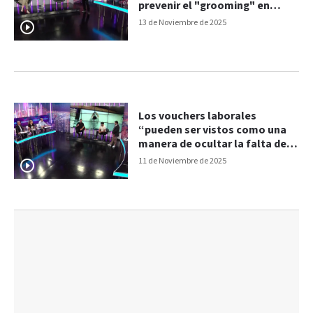
prevenir el "grooming" en
adolescentes
13 de Noviembre de 2025
Los vouchers laborales
“pueden ser vistos como una
manera de ocultar la falta de
políticas de empleo real”
11 de Noviembre de 2025