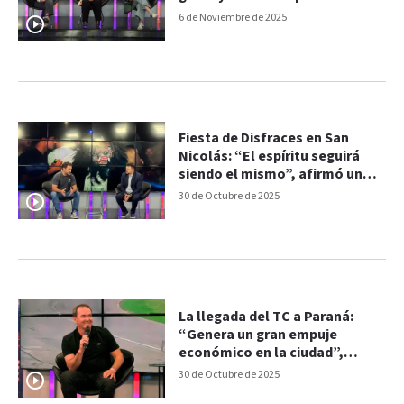
medidas”
6 de Noviembre de 2025
Fiesta de Disfraces en San
Nicolás: “El espíritu seguirá
siendo el mismo”, afirmó un
organizador
30 de Octubre de 2025
La llegada del TC a Paraná:
“Genera un gran empuje
económico en la ciudad”,
afirmó Omar Martínez
30 de Octubre de 2025