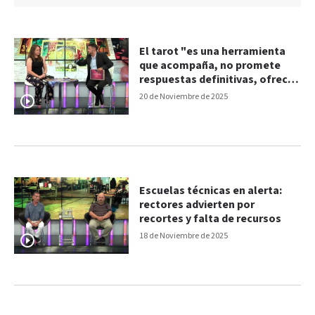
El tarot "es una herramienta
que acompaña, no promete
respuestas definitivas, ofrece
posibilidades"
20 de Noviembre de 2025
Escuelas técnicas en alerta:
rectores advierten por
recortes y falta de recursos
18 de Noviembre de 2025