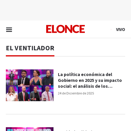
EN VIVO
VIVO
EL VENTILADOR
La política económica del
Gobierno en 2025 y su impacto
social: el análisis de los
periodistas de El Ventilador
24 de Diciembre de 2025