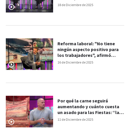
18 de Diciembre de 2025
Reforma laboral: "No tiene
ningún aspecto positivo para
los trabajadores", afirmó
abogado laboralista
16 de Diciembre de 2025
Por qué la carne seguirá
aumentando y cuánto cuesta
un asado para las Fiestas: “la
gente compra menos”
11 de Diciembre de 2025