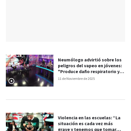
Neumólogo advirtió sobre los
peligros del vapeo en jóvenes:
"Produce daño respiratorio y
cardiovascular"
11 de Noviembre de 2025
Violencia en las escuelas: “La
situación es cada vez más
grave y tenemos que tomar