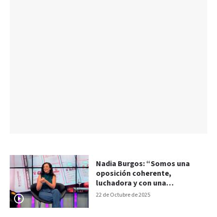
Nadia Burgos: “Somos una
oposición coherente,
luchadora y con una
perspectiva amplia para
22 de Octubre de 2025
construir alternativa”