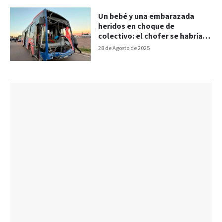
Un bebé y una embarazada
heridos en choque de
colectivo: el chofer se habría
dormido
28 de Agosto de 2025