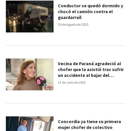
Conductor se quedó dormido y
chocó el camión contra el
guardarraíl
19 de Agosto de 2025
Vecina de Paraná agradeció al
chofer que la asistió tras sufrir
un accidente al bajar del
colectivo
21 de Julio de 2025
Concordia ya tiene su primera
mujer chofer de colectivo