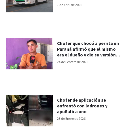
7 de Abril de 2026
Chofer que chocó a perrita en
Paraná afirmó que el mismo
era el dueño y dio su versión
del episodio
24 de Febrero de 2026
Chofer de aplicación se
enfrentó con ladrones y
apuñaló a uno
23 de Enero de 2026