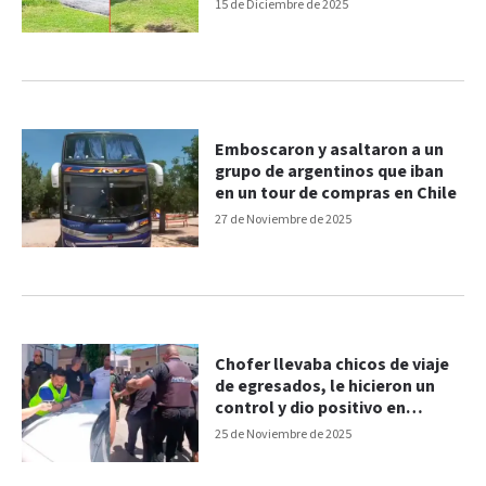
a dos personas no videntes en
15 de Diciembre de 2025
Paraná
Emboscaron y asaltaron a un
grupo de argentinos que iban
en un tour de compras en Chile
27 de Noviembre de 2025
Chofer llevaba chicos de viaje
de egresados, le hicieron un
control y dio positivo en
cocaína y marihuana
25 de Noviembre de 2025