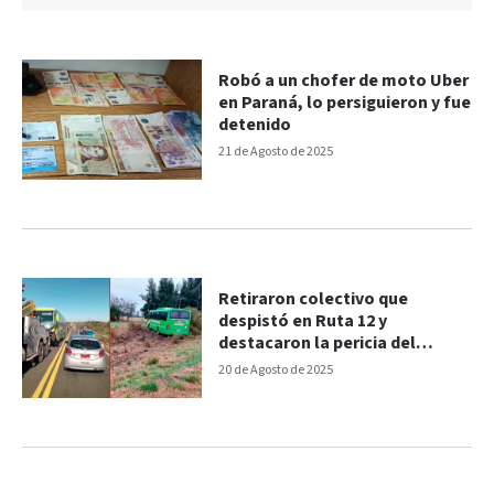
Robó a un chofer de moto Uber
en Paraná, lo persiguieron y fue
detenido
21 de Agosto de 2025
Retiraron colectivo que
despistó en Ruta 12 y
destacaron la pericia del
chofer: “nos llena de orgullo”
20 de Agosto de 2025