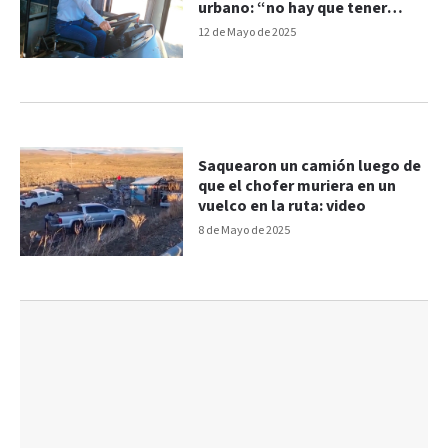
urbano: “no hay que tener
miedo”, dijo
12 de Mayo de 2025
Saquearon un camión luego de
que el chofer muriera en un
vuelco en la ruta: video
8 de Mayo de 2025