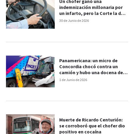
Un chofer ganó una
indemnización millonaria por
un infarto, pero la Corte la dejó
sin efecto
30 de Junio de 2026
Panamericana: un micro de
Concordia chocó contra un
camión y hubo una docena de
heridos
1 de Junio de 2026
Muerte de Ricardo Centurión:
se corroboró que el chofer dio
positivo en cocaína