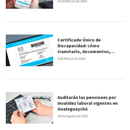
15 de Marzo de 2026
Certificado Único de
Discapacidad: cómo
tramitarlo, documentos,
requisitos y sus beneficios
4 de Marzo de 2026
Auditarán las pensiones por
invalidez laboral vigentes en
Gualeguaychú
18 de Agosto de 2025