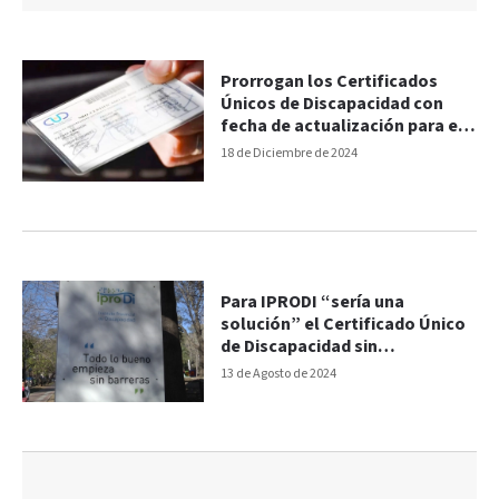
Prorrogan los Certificados
Únicos de Discapacidad con
fecha de actualización para el
2025
18 de Diciembre de 2024
Para IPRODI “sería una
solución” el Certificado Único
de Discapacidad sin
vencimiento
13 de Agosto de 2024