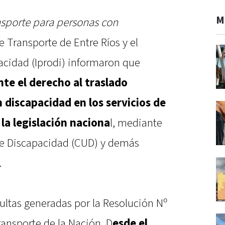
M
ansporte para personas con
e Transporte de Entre Ríos y el
pacidad (Iprodi) informaron que
te el derecho al traslado
 discapacidad en los servicios de
la legislación naciona
l, mediante
 de Discapacidad (CUD) y demás
.
ultas generadas por la Resolución Nº
ransporte de la Nación. D
esde el