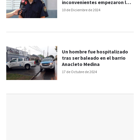
inconvenientes empezaron los
disparos”
10 de Diciembre de 2024
Un hombre fue hospitalizado
tras ser baleado en el barrio
Anacleto Medina
17 de Octubre de 2024