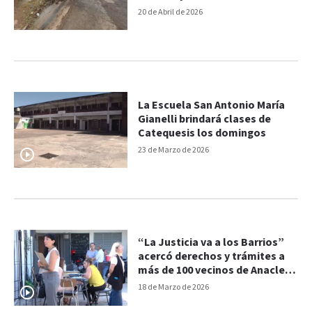
20 de Abril de 2026
La Escuela San Antonio María
Gianelli brindará clases de
Catequesis los domingos
23 de Marzo de 2026
“La Justicia va a los Barrios”
acercó derechos y trámites a
más de 100 vecinos de Anacleto
Medina
18 de Marzo de 2026