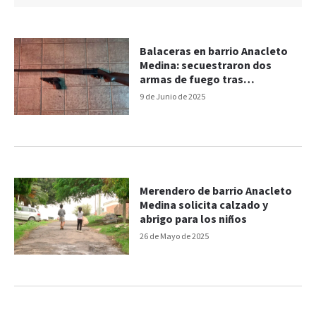
Balaceras en barrio Anacleto
Medina: secuestraron dos
armas de fuego tras
allanamientos
9 de Junio de 2025
Merendero de barrio Anacleto
Medina solicita calzado y
abrigo para los niños
26 de Mayo de 2025