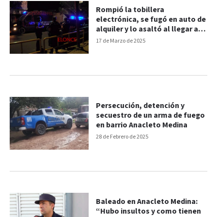
Rompió la tobillera
electrónica, se fugó en auto de
alquiler y lo asaltó al llegar a
destino
17 de Marzo de 2025
Persecución, detención y
secuestro de un arma de fuego
en barrio Anacleto Medina
28 de Febrero de 2025
Baleado en Anacleto Medina:
“Hubo insultos y como tienen