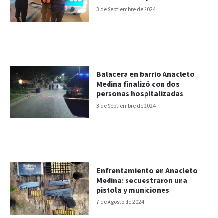
Paraná
3 de Septiembre de 2024
Balacera en barrio Anacleto
Medina finalizó con dos
personas hospitalizadas
3 de Septiembre de 2024
Enfrentamiento en Anacleto
Medina: secuestraron una
pistola y municiones
7 de Agosto de 2024