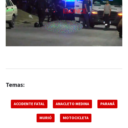
Temas:
ACCIDENTE FATAL
ANACLETO MEDINA
PARANÁ
MURIÓ
MOTOCICLETA