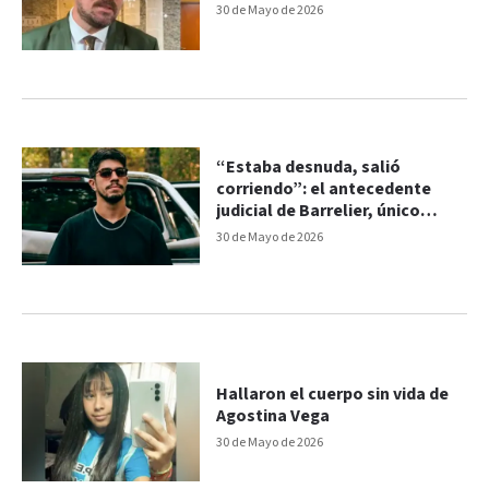
30 de Mayo de 2026
“Estaba desnuda, salió
corriendo”: el antecedente
judicial de Barrelier, único
detenido por el caso Agostina
30 de Mayo de 2026
Vega
Hallaron el cuerpo sin vida de
Agostina Vega
30 de Mayo de 2026