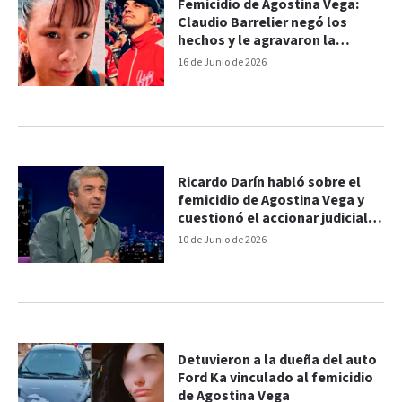
Femicidio de Agostina Vega:
Claudio Barrelier negó los
hechos y le agravaron la
acusación
16 de Junio de 2026
Ricardo Darín habló sobre el
femicidio de Agostina Vega y
cuestionó el accionar judicial:
"Están mal de la cabeza"
10 de Junio de 2026
Detuvieron a la dueña del auto
Ford Ka vinculado al femicidio
de Agostina Vega