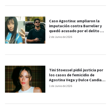
Caso Agostina: ampliaron la
imputación contra Barrelier y
quedó acusado por el delito de
femicidio
2 de Junio de 2026
Tini Stoessel pidió justicia por
los casos de femicidio de
Agostina Vega y Dulce Candia:
"¿Hasta cuándo?"
1 de Junio de 2026