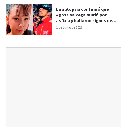
La autopsia confirmó que
Agostina Vega murió por
asfixia y hallaron signos de
abuso sexual
1 de Junio de 2026