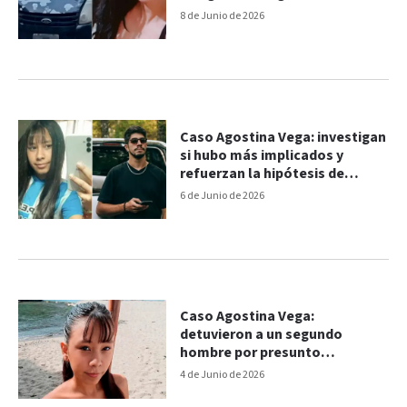
8 de Junio de 2026
Caso Agostina Vega: investigan
si hubo más implicados y
refuerzan la hipótesis de
encubrimiento
6 de Junio de 2026
Caso Agostina Vega:
detuvieron a un segundo
hombre por presunto
encubrimiento agravado
4 de Junio de 2026