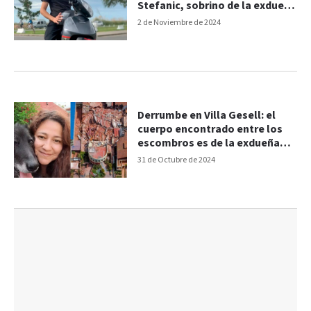
Stefanic, sobrino de la exdueña
del hotel
2 de Noviembre de 2024
Derrumbe en Villa Gesell: el
cuerpo encontrado entre los
escombros es de la exdueña
del hotel
31 de Octubre de 2024