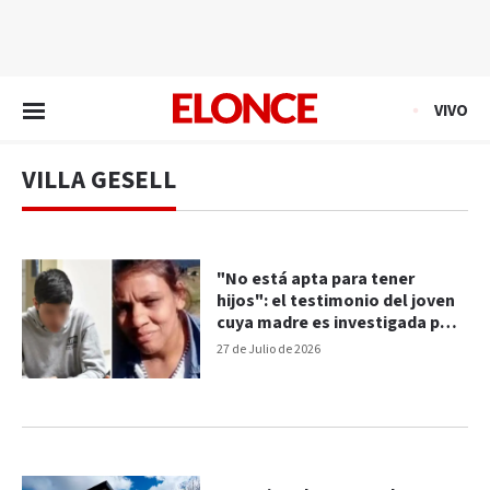
EN VIVO
VIVO
VILLA GESELL
"No está apta para tener
hijos": el testimonio del joven
cuya madre es investigada por
la muerte de su bebé
27 de Julio de 2026