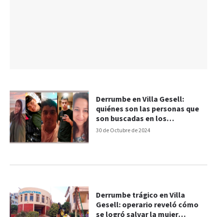
Derrumbe en Villa Gesell:
quiénes son las personas que
son buscadas en los
escombros
30 de Octubre de 2024
Derrumbe trágico en Villa
Gesell: operario reveló cómo
se logró salvar la mujer