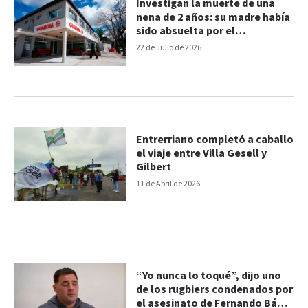
Investigan la muerte de una
nena de 2 años: su madre había
sido absuelta por el
fallecimiento de otras dos
22 de Julio de 2026
hijas
Entrerriano completó a caballo
el viaje entre Villa Gesell y
Gilbert
11 de Abril de 2026
“Yo nunca lo toqué”, dijo uno
de los rugbiers condenados por
el asesinato de Fernando Báez