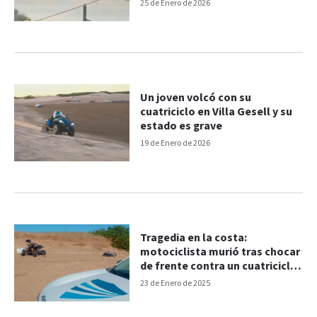
Gesell
25 de Enero de 2026
Un joven volcó con su
cuatriciclo en Villa Gesell y su
estado es grave
19 de Enero de 2026
Tragedia en la costa:
motociclista murió tras chocar
de frente contra un cuatriciclo
en los médanos
23 de Enero de 2025