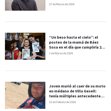
Sosa
27 de Marzo de 2026
“Un beso hasta el cielo”: el
posteo de la mamá de Báez
Sosa en el día que cumpliría 25
años
2 de Marzo de 2026
Joven murió al caer de su moto
en médano de Villa Gesell:
tenía múltiples antecedentes
penales
22 de Febrero de 2026