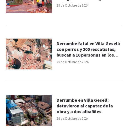
rescatada
29 de Octubre de 2024
Derrumbe fatal en Villa Gesell:
con perros y 200 rescatistas,
buscan a 10 personas en los
escombros
29 de Octubre de 2024
Derrumbe en Villa Gesell:
detuvieron al capataz de la
obra y a dos albañiles
29 de Octubre de 2024