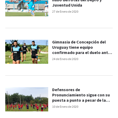
hubo derrotas del Depro y
Juventud Unida
27 de Enero de 2020
Gimnasia de Concepción del
Uruguay tiene equipo
confirmado para el duelo ante
San Martín
24 de Enero de 2020
Defensores de
Pronunciamiento sigue con su
puesta a punto a pesar de la
lluvia
10 de Enero de 2020