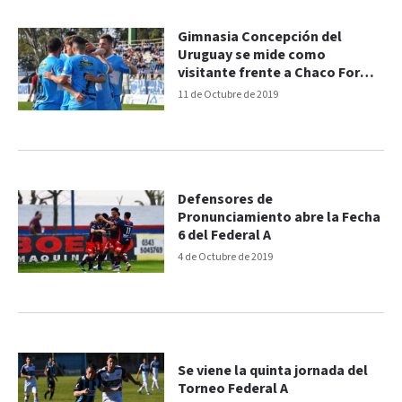
Gimnasia Concepción del
Uruguay se mide como
visitante frente a Chaco For
Ever
11 de Octubre de 2019
Defensores de
Pronunciamiento abre la Fecha
6 del Federal A
4 de Octubre de 2019
Se viene la quinta jornada del
Torneo Federal A