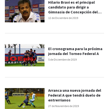
Hilario Bravi es el principal
candidato para dirigir a
Gimnasia de Concepción del
Uruguay
12 de Diciembre de 2019
El cronograma para la próxima
jornada del Torneo Federal A
5 de Diciembre de 2019
Arranca una nueva jornada del
Federal A que tendrá duelo de
entrerrianos
27 de Noviembre de 2019