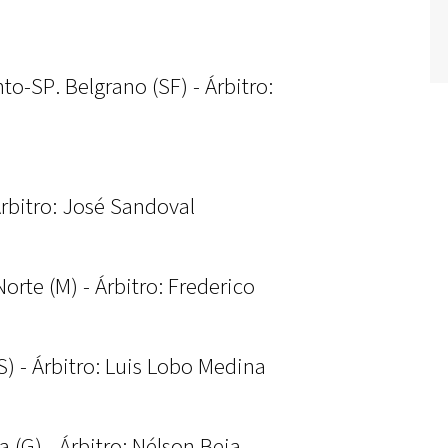
o-SP. Belgrano (SF) - Árbitro:
Árbitro: José Sandoval
orte (M) - Árbitro: Frederico
S) - Árbitro: Luis Lobo Medina
(G) - Árbitro: Nélson Beja