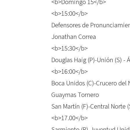
<b>Domingo 15</b>
<b>15:00</b>
Defensores de Pronunciamient
Jonathan Correa
<b>15:30</b>
Douglas Haig (P)-Unión (S) - 
<b>16:00</b>
Boca Unidos (C)-Crucero del N
Guaymas Tornero
San Martín (F)-Central Norte (
<b>17.00</b>
Sarmiento (R)-Juventud Unida 