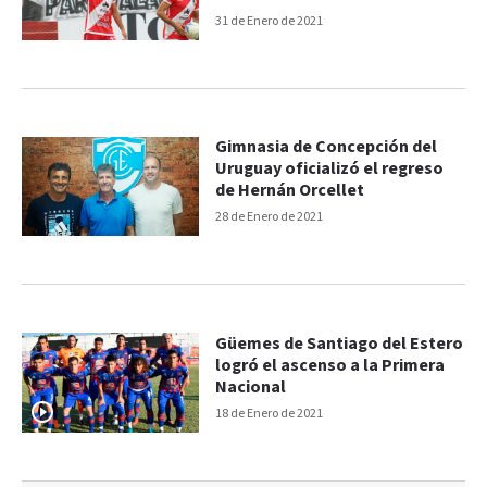
Nacional
31 de Enero de 2021
Gimnasia de Concepción del
Uruguay oficializó el regreso
de Hernán Orcellet
28 de Enero de 2021
Güemes de Santiago del Estero
logró el ascenso a la Primera
Nacional
18 de Enero de 2021