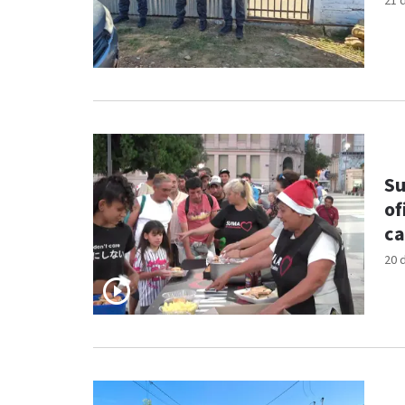
21 
Su
of
ca
20 