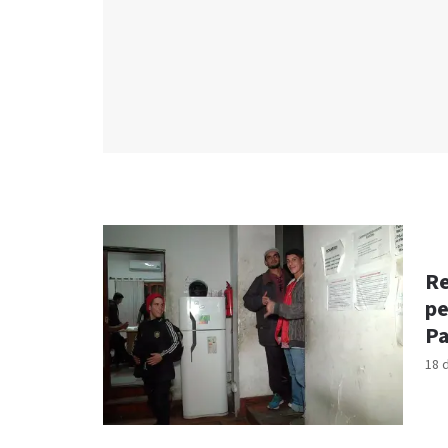
Re
pe
Pa
18 