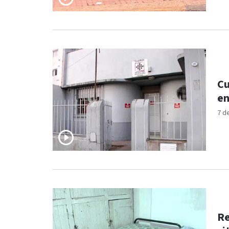
Cu
en
7 d
Re