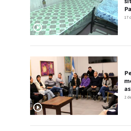
si
Pa
17 
Pe
me
as
2 d