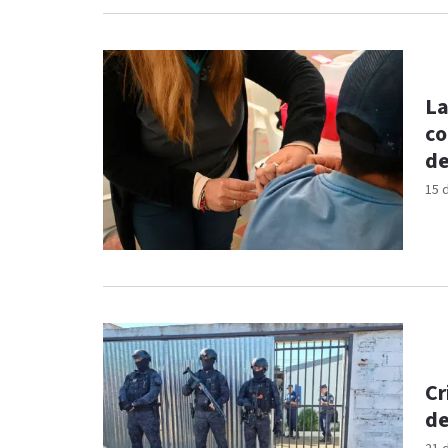
La
co
de
15 
Cr
de