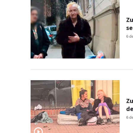
Zu
se
6 d
Zu
de
6 d