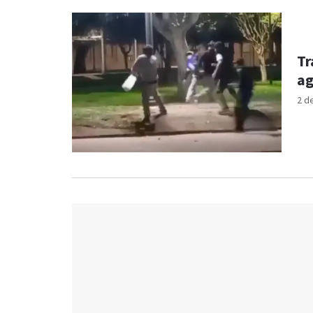
Tr
ag
2 d