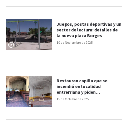
Juegos, postas deportivas y un
sector de lectura: detalles de
la nueva plaza Borges
10 de Noviembre de 2025
Restauran capilla que se
incendió en localidad
entrerriana y piden
colaboración
15 de Octubre de 2025