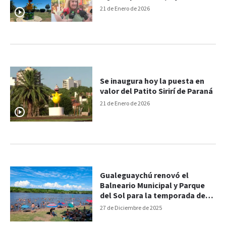
Romero
21 de Enero de 2026
Se inaugura hoy la puesta en
valor del Patito Sirirí de Paraná
21 de Enero de 2026
Gualeguaychú renovó el
Balneario Municipal y Parque
del Sol para la temporada de
verano
27 de Diciembre de 2025