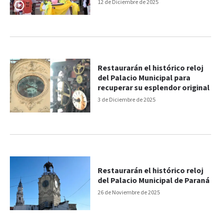
bendición y festejo
12 de Diciembre de 2025
Restaurarán el histórico reloj
del Palacio Municipal para
recuperar su esplendor original
3 de Diciembre de 2025
Restaurarán el histórico reloj
del Palacio Municipal de Paraná
26 de Noviembre de 2025