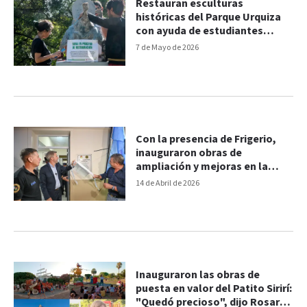
Restauran esculturas
históricas del Parque Urquiza
con ayuda de estudiantes
universitarios
7 de Mayo de 2026
Con la presencia de Frigerio,
inauguraron obras de
ampliación y mejoras en la
Comisaría Sexta de Paraná
14 de Abril de 2026
Inauguraron las obras de
puesta en valor del Patito Sirirí:
"Quedó precioso", dijo Rosario