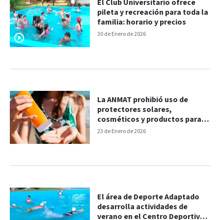
El Club Universitario ofrece
pileta y recreación para toda la
familia: horario y precios
30 de Enero de 2026
La ANMAT prohibió uso de
protectores solares,
cosméticos y productos para
piletas
23 de Enero de 2026
El área de Deporte Adaptado
desarrolla actividades de
verano en el Centro Deportivo