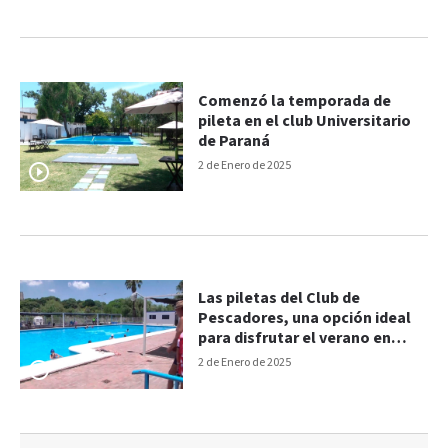
Comenzó la temporada de
pileta en el club Universitario
de Paraná
2 de Enero de 2025
Las piletas del Club de
Pescadores, una opción ideal
para disfrutar el verano en
Paraná
2 de Enero de 2025