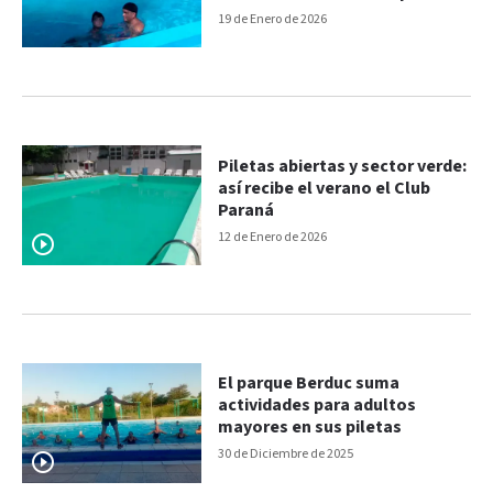
Raúl Alfonsín de Paraná
19 de Enero de 2026
Piletas abiertas y sector verde:
así recibe el verano el Club
Paraná
12 de Enero de 2026
El parque Berduc suma
actividades para adultos
mayores en sus piletas
30 de Diciembre de 2025