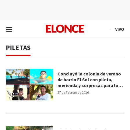
EN VIVO
VIVO
PILETAS
Concluyó la colonia de verano
de barrio El Sol con pileta,
merienda y sorpresas para los
chicos
27 de Febrero de 2026