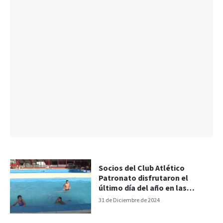
Socios del Club Atlético
Patronato disfrutaron el
último día del año en las
piletas
31 de Diciembre de 2024