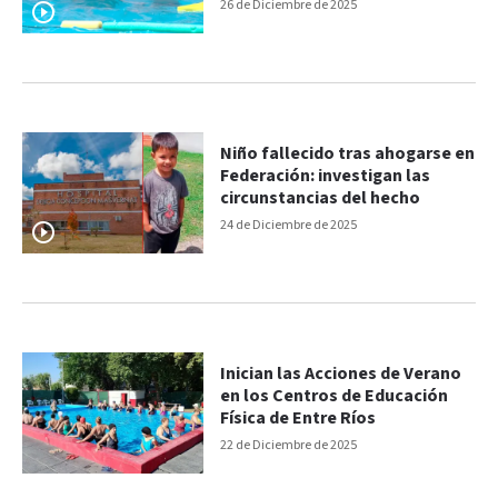
verano
26 de Diciembre de 2025
Niño fallecido tras ahogarse en
Federación: investigan las
circunstancias del hecho
24 de Diciembre de 2025
Inician las Acciones de Verano
en los Centros de Educación
Física de Entre Ríos
22 de Diciembre de 2025