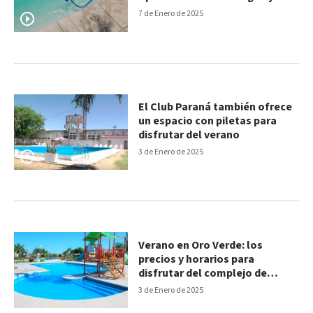
productos
7 de Enero de 2025
El Club Paraná también ofrece
un espacio con piletas para
disfrutar del verano
3 de Enero de 2025
Verano en Oro Verde: los
precios y horarios para
disfrutar del complejo de
piletas
3 de Enero de 2025