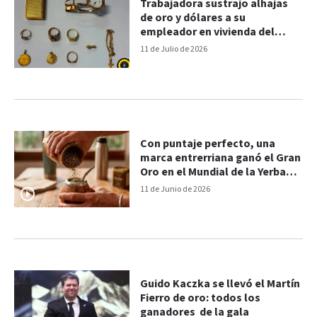
Trabajadora sustrajo alhajas
de oro y dólares a su
empleador en vivienda del
centro de Paraná
11 de Julio de 2026
Con puntaje perfecto, una
marca entrerriana ganó el Gran
Oro en el Mundial de la Yerba
Mate y apunta a Europa
11 de Junio de 2026
Guido Kaczka se llevó el Martín
Fierro de oro: todos los
ganadores de la gala