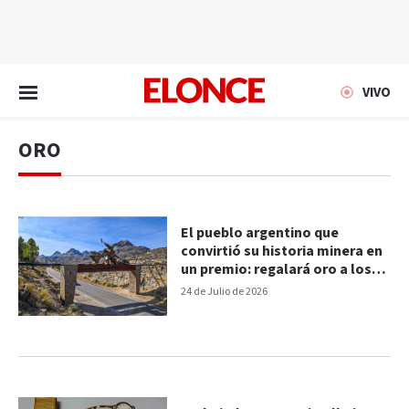
EN VIVO
VIVO
ORO
El pueblo argentino que
convirtió su historia minera en
un premio: regalará oro a los
turistas
24 de Julio de 2026