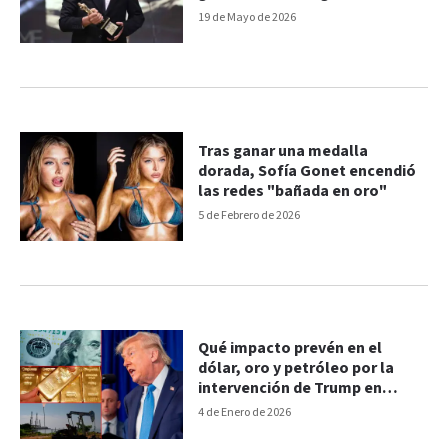
19 de Mayo de 2026
Tras ganar una medalla
dorada, Sofía Gonet encendió
las redes "bañada en oro"
5 de Febrero de 2026
Qué impacto prevén en el
dólar, oro y petróleo por la
intervención de Trump en
Venezuela
4 de Enero de 2026