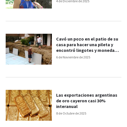
Máster
4 de Diciembre de 2025
Cavó un pozo en el patio de su
casa para hacer una pileta y
encontró lingotes y monedas
de oro
6 de Noviembre de 2025
Las exportaciones argentinas
de oro cayeron casi 30%
interanual
8 de Octubre de 2025