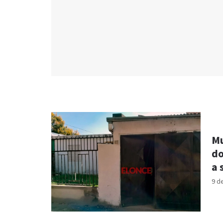
Mu
do
a 
9 d