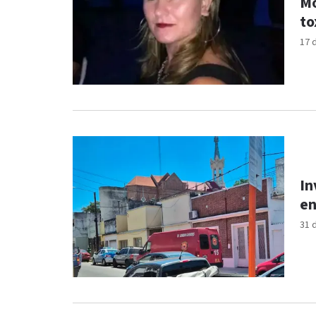
Mo
to
17 
In
en
31 