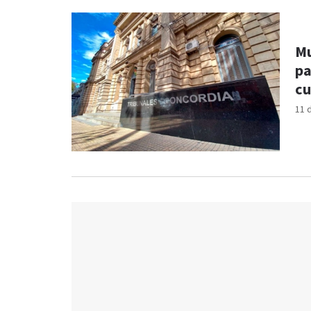
Mu
pa
cu
11 