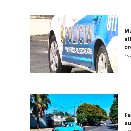
Mu
al
or
7 d
Fa
au