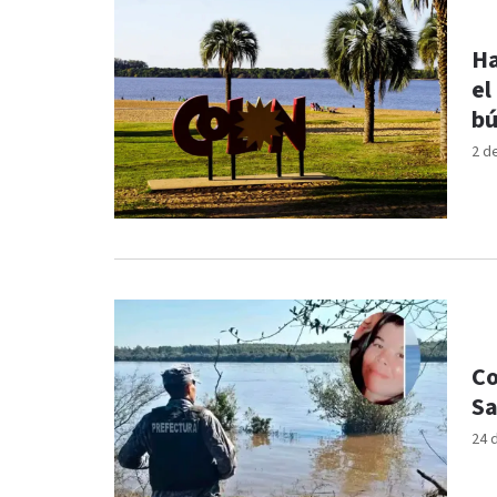
Ha
el
bú
2 d
Co
Sa
24 