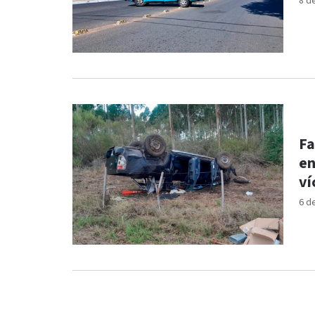
8 d
Falle
en
ví
6 d