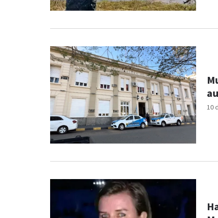
Mu
au
10 
Ha