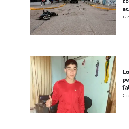
co
ac
12 
Lo
pe
fa
7 d