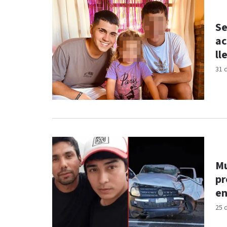
Se
ac
ll
31 
Mu
pr
e
25 