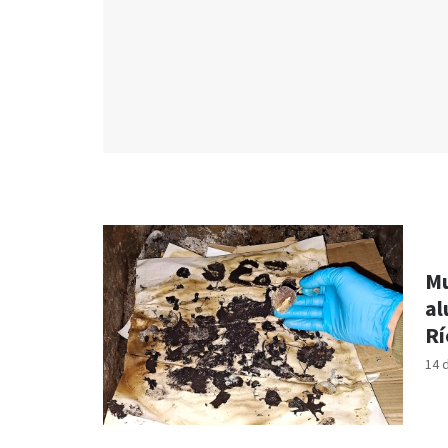
Mu
al
Rí
14 