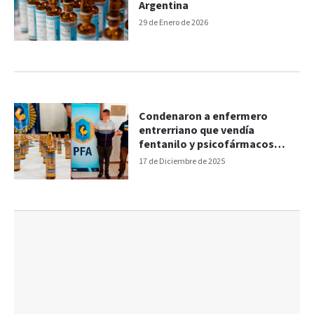
Argentina
29 de Enero de 2026
Condenaron a enfermero
entrerriano que vendía
fentanilo y psicofármacos
robados de hospital
17 de Diciembre de 2025