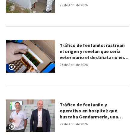
29 de Abril de 2026
Tráfico de fentanilo: rastrean
el origen y revelan que sería
veterinario el destinatario en
Chubut
23 de Abril de 2026
Tráfico de fentanilo y
operativo en hospital: qué
buscaba Gendarmería, una
mujer que ya no trabaja en el
22 de Abril de 2026
San Roque y niegan