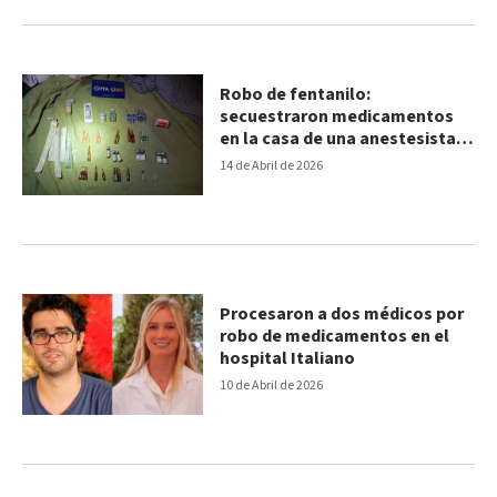
Robo de fentanilo:
secuestraron medicamentos
en la casa de una anestesista y
quedó detenida
14 de Abril de 2026
Procesaron a dos médicos por
robo de medicamentos en el
hospital Italiano
10 de Abril de 2026