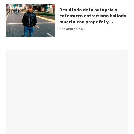
Resultado de la autopsia al
enfermero entrerriano hallado
muerto con propofol y
fentanilo
6 de Abril de 2026