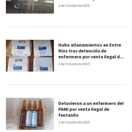
en 2023
3 de Octubre de 2025
Hubo allanamientos en Entre
Ríos tras detención de
enfermero por venta ilegal de
fentanilo
2 de Octubre de 2025
Detuvieron a un enfermero del
PAMI por venta ilegal de
fentanilo
1 de Octubre de 2025