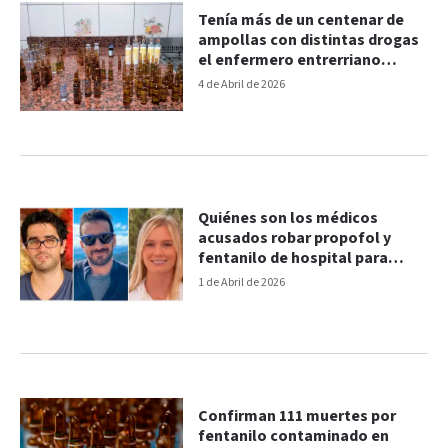
Tenía más de un centenar de
ampollas con distintas drogas
el enfermero entrerriano
hallado muerto
4 de Abril de 2026
Quiénes son los médicos
acusados robar propofol y
fentanilo de hospital para
fiestas de “viajes
1 de Abril de 2026
controlados”
Confirman 111 muertes por
fentanilo contaminado en