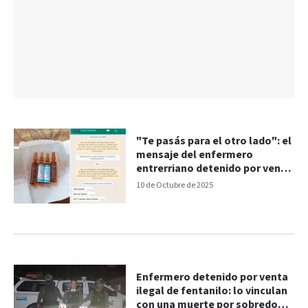
"Te pasás para el otro lado": el
mensaje del enfermero
entrerriano detenido por venta
de fentanilo
10 de Octubre de 2025
Enfermero detenido por venta
ilegal de fentanilo: lo vinculan
con una muerte por sobredosis