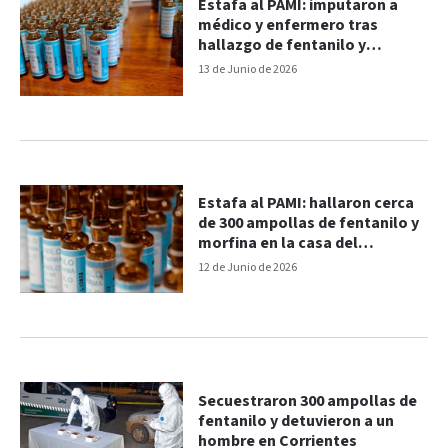
Estafa al PAMI: imputaron a
médico y enfermero tras
hallazgo de fentanilo y
morfina
13 de Junio de 2026
Estafa al PAMI: hallaron cerca
de 300 ampollas de fentanilo y
morfina en la casa del
cardiólogo investigado
12 de Junio de 2026
Secuestraron 300 ampollas de
fentanilo y detuvieron a un
hombre en Corrientes