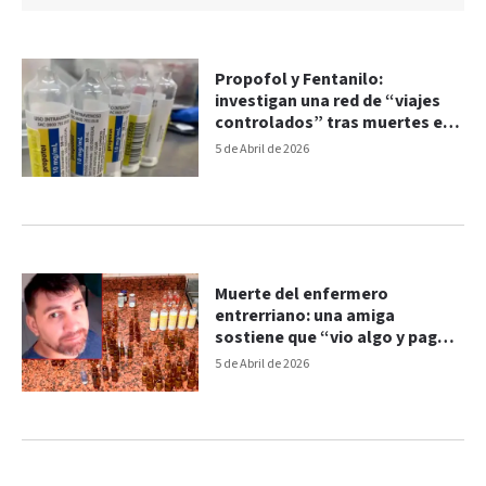
Propofol y Fentanilo:
investigan una red de “viajes
controlados” tras muertes en
Palermo
5 de Abril de 2026
Muerte del enfermero
entrerriano: una amiga
sostiene que “vio algo y pagó
con su vida”
5 de Abril de 2026