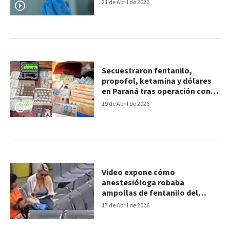
hospitales
21 de Abril de 2026
Secuestraron fentanilo,
propofol, ketamina y dólares
en Paraná tras operación con
encomiendas
19 de Abril de 2026
Video expone cómo
anestesióloga robaba
ampollas de fentanilo del
hospital
17 de Abril de 2026