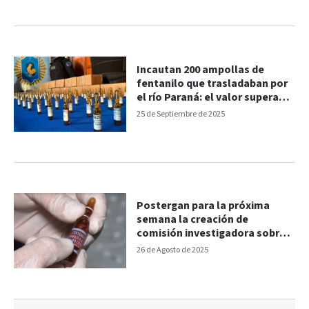
Incautan 200 ampollas de
fentanilo que trasladaban por
el río Paraná: el valor supera
los $400 millones
25 de Septiembre de 2025
Postergan para la próxima
semana la creación de
comisión investigadora sobre
el fentanilo contaminado
26 de Agosto de 2025